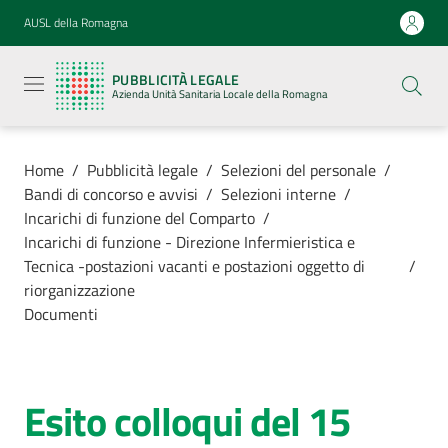
Vai al contenuto
Vai alla navigazione
Vai al footer
AUSL della Romagna
Pubblicità
legale
PUBBLICITÀ LEGALE
Azienda
Azienda Unità Sanitaria Locale della Romagna
Unità
Sanitaria
Locale della
Romagna
Home
/
Pubblicità legale
/
Selezioni del personale
/
Bandi di concorso e avvisi
/
Selezioni interne
/
Incarichi di funzione del Comparto
/
Incarichi di funzione - Direzione Infermieristica e
Tecnica -postazioni vacanti e postazioni oggetto di
/
Azienda
riorganizzazione
Documenti
Servizi
Luoghi di
Esito colloqui del 15
cura