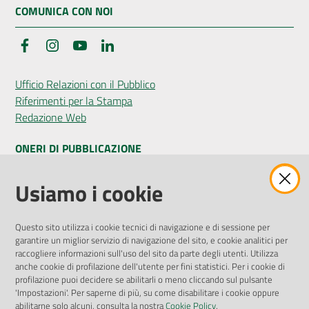
COMUNICA CON NOI
Facebook
Instagram
YouTube
LinkedIn
Ufficio Relazioni con il Pubblico
Riferimenti per la Stampa
Redazione Web
ONERI DI PUBBLICAZIONE
Amministrazione Trasparente
Usiamo i cookie
Pubblicità legale
Albo Pretorio
Questo sito utilizza i cookie tecnici di navigazione e di sessione per
Privacy Policy
garantire un miglior servizio di navigazione del sito, e cookie analitici per
Attuazione Misure PNRR
raccogliere informazioni sull'uso del sito da parte degli utenti. Utilizza
Liste di Attesa
anche cookie di profilazione dell'utente per fini statistici. Per i cookie di
profilazione puoi decidere se abilitarli o meno cliccando sul pulsante
'Impostazioni'. Per saperne di più, su come disabilitare i cookie oppure
ENTI, IMPRESE E PARTNER
abilitarne solo alcuni, consulta la nostra
Cookie Policy
.