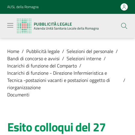
Vai al contenuto
Vai alla navigazione
Vai al footer
AUSL della Romagna
Pubblicità
legale
PUBBLICITÀ LEGALE
Azienda
Azienda Unità Sanitaria Locale della Romagna
Unità
Sanitaria
Locale della
Romagna
Home
/
Pubblicità legale
/
Selezioni del personale
/
Bandi di concorso e avvisi
/
Selezioni interne
/
Incarichi di funzione del Comparto
/
Incarichi di funzione - Direzione Infermieristica e
Tecnica -postazioni vacanti e postazioni oggetto di
/
Azienda
riorganizzazione
Documenti
Servizi
Luoghi di
Esito colloqui del 27
cura