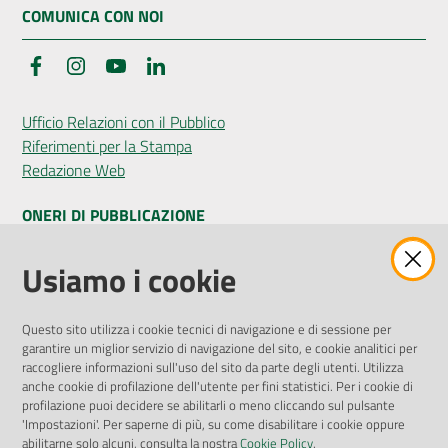
COMUNICA CON NOI
Facebook
Instagram
YouTube
LinkedIn
Ufficio Relazioni con il Pubblico
Riferimenti per la Stampa
Redazione Web
ONERI DI PUBBLICAZIONE
Amministrazione Trasparente
Usiamo i cookie
Pubblicità legale
Albo Pretorio
Questo sito utilizza i cookie tecnici di navigazione e di sessione per
Privacy Policy
garantire un miglior servizio di navigazione del sito, e cookie analitici per
Attuazione Misure PNRR
raccogliere informazioni sull'uso del sito da parte degli utenti. Utilizza
Liste di Attesa
anche cookie di profilazione dell'utente per fini statistici. Per i cookie di
profilazione puoi decidere se abilitarli o meno cliccando sul pulsante
'Impostazioni'. Per saperne di più, su come disabilitare i cookie oppure
ENTI, IMPRESE E PARTNER
abilitarne solo alcuni, consulta la nostra
Cookie Policy
.