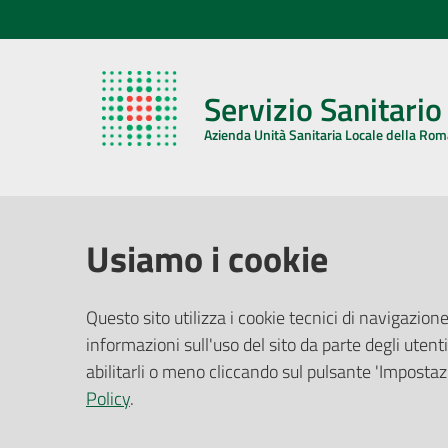
Servizio Sanitari
Azienda Unità Sanitaria Locale della Ro
AZIENDA USL DELLA ROMAGNA
COMUNI
Usiamo i cookie
Sede Legale
Face
Questo sito utilizza i cookie tecnici di navigazione
Via De Gasperi, 8 - 48121 Ravenna (RA)
informazioni sull'uso del sito da parte degli utenti
Ufficio R
CF/P.IVA:
02483810392
Riferime
abilitarli o meno cliccando sul pulsante 'Impostazi
PEC:
azienda@pec.auslromagna.it
Redazio
Policy
.