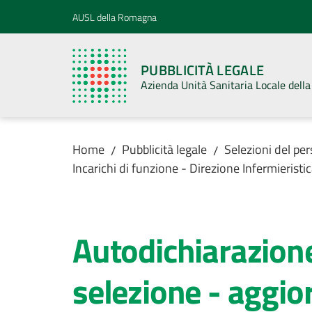
Vai al contenuto
Vai alla navigazione
Vai al footer
AUSL della Romagna
PUBBLICITÀ LEGALE
Azienda Unità Sanitaria Locale del
Home
Pubblicità legale
Selezioni del pe
/
/
Incarichi di funzione - Direzione Infermierist
Autodichiarazion
selezione - aggio