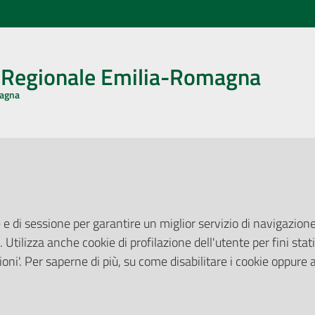
o Regionale Emilia-Romagna
magna
CA CON NOI
ONERI DI PUBBLICAZIONE
book
Instagram
YouTube
LinkedIn
Amministrazione Trasparente
Pubblicità legale
 e di sessione per garantire un miglior servizio di navigazione 
Albo Pretorio
. Utilizza anche cookie di profilazione dell'utente per fini stati
elazioni con il Pubblico
Privacy Policy
nti per la Stampa
oni'. Per saperne di più, su come disabilitare i cookie oppure 
Attuazione Misure PNRR
ne Web
Liste di Attesa