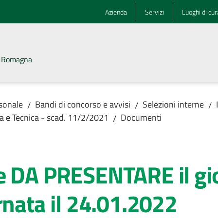
Azienda
Servizi
Luoghi di cur
la Romagna
rsonale
Bandi di concorso e avvisi
Selezioni interne
/
/
/
ica e Tecnica - scad. 11/2/2021
Documenti
/
e DA PRESENTARE il gio
rnata il 24.01.2022