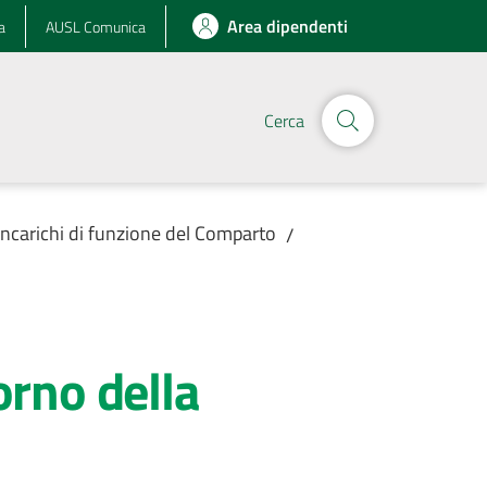
Area dipendenti
a
AUSL Comunica
Cerca
Incarichi di funzione del Comparto
/
rno della