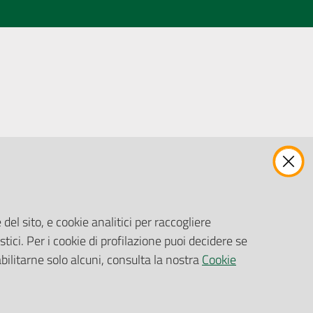
ENTI, IMPRESE E PARTNER
Fatturazione Elettronica
Gare e Appalti
del sito, e cookie analitici per raccogliere
Richiesta Patrocinio
stici. Per i cookie di profilazione puoi decidere se
abilitarne solo alcuni, consulta la nostra
Cookie