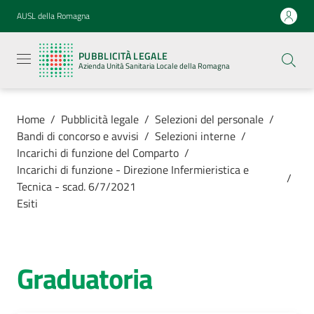
Vai al contenuto
Vai alla navigazione
Vai al footer
AUSL della Romagna
Pubblicità
legale
PUBBLICITÀ LEGALE
Azienda
Azienda Unità Sanitaria Locale della Romagna
Unità
Sanitaria
Locale della
Romagna
Home
/
Pubblicità legale
/
Selezioni del personale
/
Bandi di concorso e avvisi
/
Selezioni interne
/
Incarichi di funzione del Comparto
/
Incarichi di funzione - Direzione Infermieristica e
/
Tecnica - scad. 6/7/2021
Azienda
Esiti
Servizi
Graduatoria
Luoghi di
cura