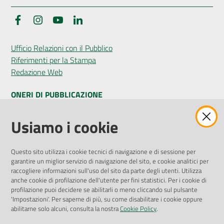
Facebook
Instagram
YouTube
LinkedIn
Ufficio Relazioni con il Pubblico
Riferimenti per la Stampa
Redazione Web
ONERI DI PUBBLICAZIONE
Amministrazione Trasparente
Usiamo i cookie
Pubblicità legale
Albo Pretorio
Questo sito utilizza i cookie tecnici di navigazione e di sessione per
Privacy Policy
garantire un miglior servizio di navigazione del sito, e cookie analitici per
Attuazione Misure PNRR
raccogliere informazioni sull'uso del sito da parte degli utenti. Utilizza
Liste di Attesa
anche cookie di profilazione dell'utente per fini statistici. Per i cookie di
profilazione puoi decidere se abilitarli o meno cliccando sul pulsante
'Impostazioni'. Per saperne di più, su come disabilitare i cookie oppure
ENTI, IMPRESE E PARTNER
abilitarne solo alcuni, consulta la nostra
Cookie Policy
.