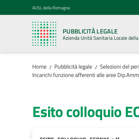
Vai al contenuto
Vai alla navigazione
Vai al footer
AUSL della Romagna
PUBBLICITÀ LEGALE
Azienda Unità Sanitaria Locale del
Home
Pubblicità legale
Selezioni del pe
/
/
Incarichi funzione afferenti alle aree Dip.Amm.
Esito colloquio 