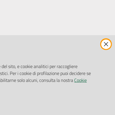
ENTI, IMPRESE E PARTNER
Fatturazione Elettronica
Gare e Appalti
del sito, e cookie analitici per raccogliere
Richiesta Patrocinio
stici. Per i cookie di profilazione puoi decidere se
abilitarne solo alcuni, consulta la nostra
Cookie