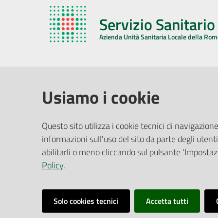
Servizio Sanitari
Azienda Unità Sanitaria Locale della Ro
AZIENDA USL DELLA ROMAGNA
COMUNI
Usiamo i cookie
Sede Legale
Face
Questo sito utilizza i cookie tecnici di navigazione
Via De Gasperi, 8 - 48121 Ravenna (RA)
informazioni sull'uso del sito da parte degli utenti
Ufficio R
CF/P.IVA:
02483810392
Riferime
abilitarli o meno cliccando sul pulsante 'Impostazi
PEC:
azienda@pec.auslromagna.it
Redazio
Policy
.
Solo cookies tecnici
Accetta tutti