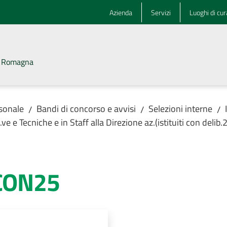
Azienda
Servizi
Luoghi di cur
la Romagna
rsonale
Bandi di concorso e avvisi
Selezioni interne
/
/
/
ve e Tecniche e in Staff alla Direzione az.(istituiti con deli
ECON25