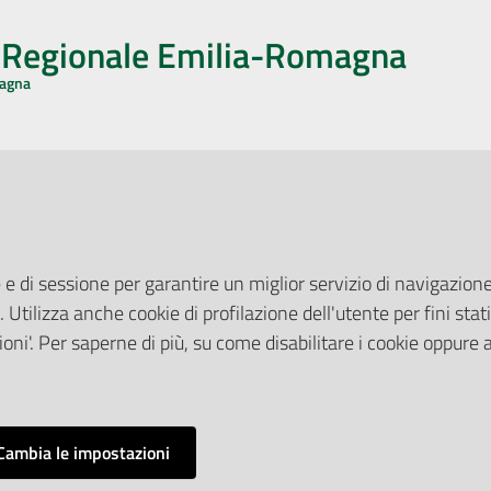
o Regionale Emilia-Romagna
magna
CA CON NOI
ONERI DI PUBBLICAZIONE
book
Instagram
YouTube
LinkedIn
Amministrazione Trasparente
Pubblicità legale
 e di sessione per garantire un miglior servizio di navigazione 
Albo Pretorio
. Utilizza anche cookie di profilazione dell'utente per fini stati
elazioni con il Pubblico
Privacy Policy
nti per la Stampa
oni'. Per saperne di più, su come disabilitare i cookie oppure 
Attuazione Misure PNRR
ne Web
Liste di Attesa
Cambia le impostazioni