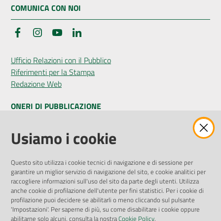
COMUNICA CON NOI
Facebook
Instagram
YouTube
LinkedIn
Ufficio Relazioni con il Pubblico
Riferimenti per la Stampa
Redazione Web
ONERI DI PUBBLICAZIONE
Amministrazione Trasparente
Usiamo i cookie
Pubblicità legale
Albo Pretorio
Questo sito utilizza i cookie tecnici di navigazione e di sessione per
Privacy Policy
garantire un miglior servizio di navigazione del sito, e cookie analitici per
Attuazione Misure PNRR
raccogliere informazioni sull'uso del sito da parte degli utenti. Utilizza
Liste di Attesa
anche cookie di profilazione dell'utente per fini statistici. Per i cookie di
profilazione puoi decidere se abilitarli o meno cliccando sul pulsante
'Impostazioni'. Per saperne di più, su come disabilitare i cookie oppure
ENTI, IMPRESE E PARTNER
abilitarne solo alcuni, consulta la nostra
Cookie Policy
.