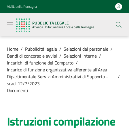
Vai al contenuto
Vai alla navigazione
Vai al footer
AUSL della Romagna
Pubblicità
legale
PUBBLICITÀ LEGALE
Azienda
Azienda Unità Sanitaria Locale della Romagna
Unità
Sanitaria
Locale della
Romagna
Home
/
Pubblicità legale
/
Selezioni del personale
/
Bandi di concorso e avvisi
/
Selezioni interne
/
Incarichi di funzione del Comparto
/
Incarico di funzione organizzativa afferente all'Area
Dipartimentale Servizi Amministrativi di Supporto -
/
Azienda
scad. 12/7/2023
Documenti
Servizi
Luoghi di
Istruzioni compilazione
cura