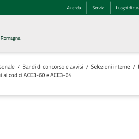
Azienda
Servizi
Luoghi di cur
la Romagna
rsonale
Bandi di concorso e avvisi
Selezioni interne
/
/
/
 cui ai codici ACE3-60 e ACE3-64