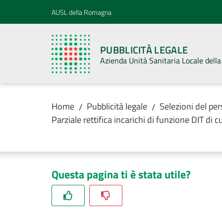
Vai al contenuto
Vai alla navigazione
Vai al footer
AUSL della Romagna
PUBBLICITÀ LEGALE
Azienda Unità Sanitaria Locale del
Home
Pubblicità legale
Selezioni del pe
/
/
Parziale rettifica incarichi di funzione DIT di
Questa pagina ti è stata utile?