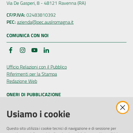
Via De Gasperi, 8 - 48121 Ravenna (RA)
CF/P.IVA:
02483810392
PEC:
azienda@pec.auslromagna.it
COMUNICA CON NOI
Facebook
Instagram
YouTube
LinkedIn
Ufficio Relazioni con il Pubblico
Riferimenti per la Stampa
Redazione Web
ONERI DI PUBBLICAZIONE
Amministrazione Trasparente
Usiamo i cookie
Pubblicità legale
Albo Pretorio
Questo sito utilizza i cookie tecnici di navigazione e di sessione per
Privacy Policy