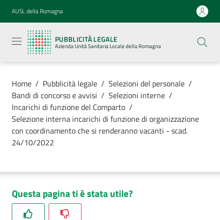
Vai al contenuto
Vai alla navigazione
Vai al footer
AUSL della Romagna
Pubblicità
legale
PUBBLICITÀ LEGALE
Azienda
Azienda Unità Sanitaria Locale della Romagna
Unità
Sanitaria
Locale della
Romagna
Home
/
Pubblicità legale
/
Selezioni del personale
/
Bandi di concorso e avvisi
/
Selezioni interne
/
Incarichi di funzione del Comparto
/
Selezione interna incarichi di funzione di organizzazione
con coordinamento che si renderanno vacanti - scad.
Azienda
24/10/2022
Servizi
Luoghi di
Questa pagina ti è stata utile?
cura