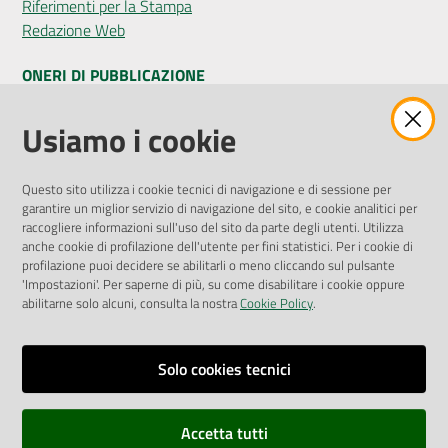
Riferimenti per la Stampa
Redazione Web
ONERI DI PUBBLICAZIONE
Amministrazione Trasparente
Usiamo i cookie
Pubblicità legale
Albo Pretorio
Questo sito utilizza i cookie tecnici di navigazione e di sessione per
Privacy Policy
garantire un miglior servizio di navigazione del sito, e cookie analitici per
Attuazione Misure PNRR
raccogliere informazioni sull'uso del sito da parte degli utenti. Utilizza
Liste di Attesa
anche cookie di profilazione dell'utente per fini statistici. Per i cookie di
profilazione puoi decidere se abilitarli o meno cliccando sul pulsante
'Impostazioni'. Per saperne di più, su come disabilitare i cookie oppure
ENTI, IMPRESE E PARTNER
abilitarne solo alcuni, consulta la nostra
Cookie Policy
.
Fatturazione Elettronica
Gare e Appalti
Solo cookies tecnici
Richiesta Patrocinio
Accetta tutti