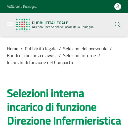
Vai al contenuto
Vai alla navigazione
Vai al footer
AUSL della Romagna
Pubblicità
legale
PUBBLICITÀ LEGALE
Azienda
Azienda Unità Sanitaria Locale della Romagna
Unità
Sanitaria
Locale della
Romagna
Home
/
Pubblicità legale
/
Selezioni del personale
/
Bandi di concorso e avvisi
/
Selezioni interne
/
Incarichi di funzione del Comparto
Azienda
Selezioni interna
Salta al contenuto
Servizi
incarico di funzione
Luoghi di
Direzione Infermieristica
cura