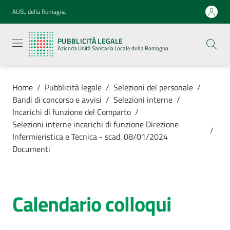
Vai al contenuto
Vai alla navigazione
Vai al footer
AUSL della Romagna
Pubblicità
legale
PUBBLICITÀ LEGALE
Azienda
Azienda Unità Sanitaria Locale della Romagna
Unità
Sanitaria
Locale della
Romagna
Home
/
Pubblicità legale
/
Selezioni del personale
/
Bandi di concorso e avvisi
/
Selezioni interne
/
Incarichi di funzione del Comparto
/
Selezioni interne incarichi di funzione Direzione
/
Infermieristica e Tecnica - scad. 08/01/2024
Azienda
Documenti
Servizi
Calendario colloqui
Luoghi di
cura