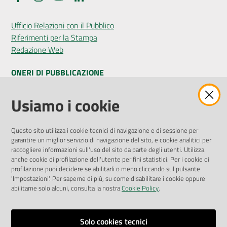
Ufficio Relazioni con il Pubblico
Riferimenti per la Stampa
Redazione Web
ONERI DI PUBBLICAZIONE
Amministrazione Trasparente
Usiamo i cookie
Pubblicità legale
Albo Pretorio
Questo sito utilizza i cookie tecnici di navigazione e di sessione per
Privacy Policy
garantire un miglior servizio di navigazione del sito, e cookie analitici per
Attuazione Misure PNRR
raccogliere informazioni sull'uso del sito da parte degli utenti. Utilizza
Liste di Attesa
anche cookie di profilazione dell'utente per fini statistici. Per i cookie di
profilazione puoi decidere se abilitarli o meno cliccando sul pulsante
'Impostazioni'. Per saperne di più, su come disabilitare i cookie oppure
ENTI, IMPRESE E PARTNER
abilitarne solo alcuni, consulta la nostra
Cookie Policy
.
Fatturazione Elettronica
Gare e Appalti
Solo cookies tecnici