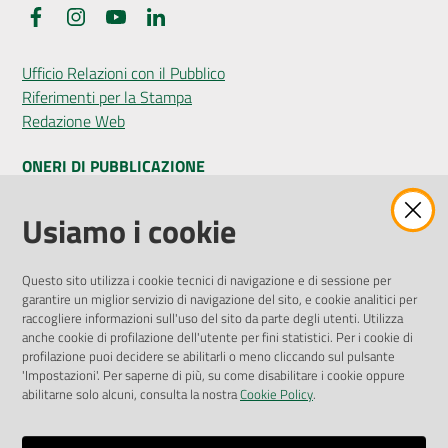
Facebook
Instagram
YouTube
LinkedIn
Ufficio Relazioni con il Pubblico
Riferimenti per la Stampa
Redazione Web
ONERI DI PUBBLICAZIONE
Amministrazione Trasparente
Usiamo i cookie
Pubblicità legale
Albo Pretorio
Questo sito utilizza i cookie tecnici di navigazione e di sessione per
Privacy Policy
garantire un miglior servizio di navigazione del sito, e cookie analitici per
Attuazione Misure PNRR
raccogliere informazioni sull'uso del sito da parte degli utenti. Utilizza
Liste di Attesa
anche cookie di profilazione dell'utente per fini statistici. Per i cookie di
profilazione puoi decidere se abilitarli o meno cliccando sul pulsante
'Impostazioni'. Per saperne di più, su come disabilitare i cookie oppure
ENTI, IMPRESE E PARTNER
abilitarne solo alcuni, consulta la nostra
Cookie Policy
.
Fatturazione Elettronica