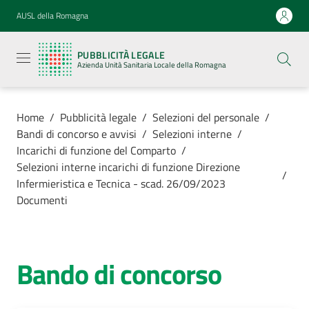
Vai al contenuto
Vai alla navigazione
Vai al footer
AUSL della Romagna
Pubblicità
legale
PUBBLICITÀ LEGALE
Azienda
Azienda Unità Sanitaria Locale della Romagna
Unità
Sanitaria
Locale della
Romagna
Home
/
Pubblicità legale
/
Selezioni del personale
/
Bandi di concorso e avvisi
/
Selezioni interne
/
Incarichi di funzione del Comparto
/
Selezioni interne incarichi di funzione Direzione
/
Infermieristica e Tecnica - scad. 26/09/2023
Azienda
Documenti
Servizi
Bando di concorso
Luoghi di
cura