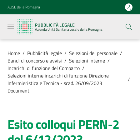
Vai al contenuto
Vai alla navigazione
Vai al footer
AUSL della Romagna
Pubblicità
legale
PUBBLICITÀ LEGALE
Azienda
Azienda Unità Sanitaria Locale della Romagna
Unità
Sanitaria
Locale della
Romagna
Home
/
Pubblicità legale
/
Selezioni del personale
/
Bandi di concorso e avvisi
/
Selezioni interne
/
Incarichi di funzione del Comparto
/
Selezioni interne incarichi di funzione Direzione
/
Infermieristica e Tecnica - scad. 26/09/2023
Azienda
Documenti
Servizi
Esito colloqui PERN-2
Luoghi di
cura
del 6/12/2023