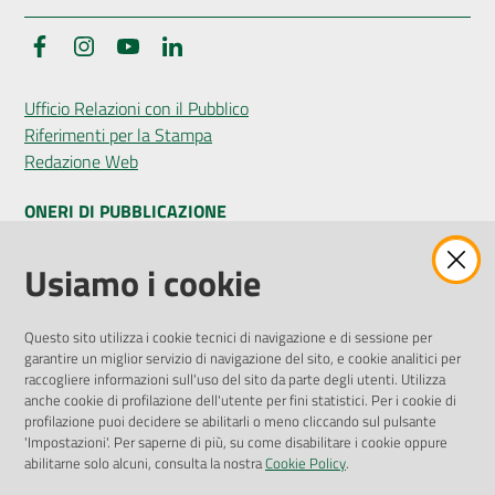
Facebook
Instagram
YouTube
LinkedIn
Ufficio Relazioni con il Pubblico
Riferimenti per la Stampa
Redazione Web
ONERI DI PUBBLICAZIONE
Amministrazione Trasparente
Usiamo i cookie
Pubblicità legale
Albo Pretorio
Questo sito utilizza i cookie tecnici di navigazione e di sessione per
Privacy Policy
garantire un miglior servizio di navigazione del sito, e cookie analitici per
Attuazione Misure PNRR
raccogliere informazioni sull'uso del sito da parte degli utenti. Utilizza
Liste di Attesa
anche cookie di profilazione dell'utente per fini statistici. Per i cookie di
profilazione puoi decidere se abilitarli o meno cliccando sul pulsante
'Impostazioni'. Per saperne di più, su come disabilitare i cookie oppure
ENTI, IMPRESE E PARTNER
abilitarne solo alcuni, consulta la nostra
Cookie Policy
.