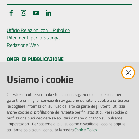
Facebook
Instagram
YouTube
LinkedIn
Ufficio Relazioni con il Pubblico
Riferimenti per la Stampa
Redazione Web
ONERI DI PUBBLICAZIONE
Amministrazione Trasparente
Usiamo i cookie
Pubblicità legale
Albo Pretorio
Questo sito utilizza i cookie tecnici di navigazione e di sessione per
Privacy Policy
garantire un miglior servizio di navigazione del sito, e cookie analitici per
Attuazione Misure PNRR
raccogliere informazioni sull'uso del sito da parte degli utenti. Utilizza
Liste di Attesa
anche cookie di profilazione dell'utente per fini statistici. Per i cookie di
profilazione puoi decidere se abilitarli o meno cliccando sul pulsante
'Impostazioni'. Per saperne di più, su come disabilitare i cookie oppure
ENTI, IMPRESE E PARTNER
abilitarne solo alcuni, consulta la nostra
Cookie Policy
.