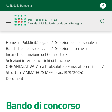
Vai al contenuto
Vai alla navigazione
Vai al footer
AUSL della Romagna
Pubblicità
legale
PUBBLICITÀ LEGALE
Azienda
Azienda Unità Sanitaria Locale della Romagna
Unità
Sanitaria
Locale della
Romagna
Home
/
Pubblicità legale
/
Selezioni del personale
/
Bandi di concorso e avvisi
/
Selezioni interne
/
Incarichi di funzione del Comparto
/
Selezioni interne incarichi di funzione
ORGANIZZATIVA-Area Prof.Salute e Funz.-afferenti
/
Azienda
Strutture AMM/TEC/STAFF (scad.19/9/2024)
Documenti
Servizi
Luoghi di
Bando di concorso
cura