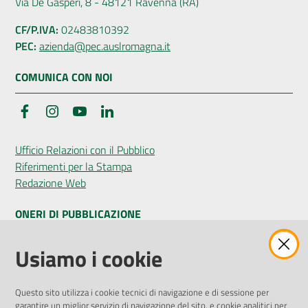
Via De Gasperi, 8 - 48121 Ravenna (RA)
CF/P.IVA:
02483810392
PEC:
azienda@pec.auslromagna.it
COMUNICA CON NOI
Facebook
Instagram
YouTube
LinkedIn
Ufficio Relazioni con il Pubblico
Riferimenti per la Stampa
Redazione Web
ONERI DI PUBBLICAZIONE
Amministrazione Trasparente
Usiamo i cookie
Pubblicità legale
Albo Pretorio
Questo sito utilizza i cookie tecnici di navigazione e di sessione per
Privacy Policy
garantire un miglior servizio di navigazione del sito, e cookie analitici per