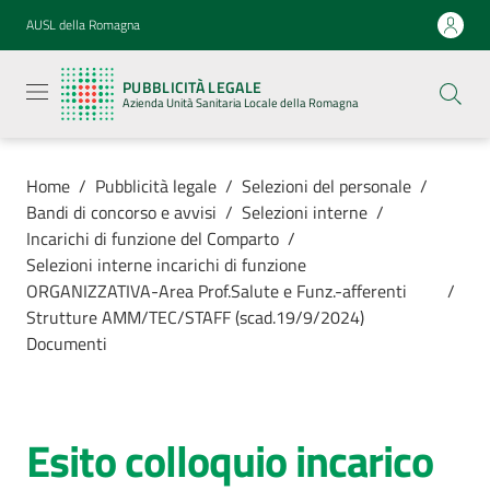
Vai al contenuto
Vai alla navigazione
Vai al footer
AUSL della Romagna
Pubblicità
legale
PUBBLICITÀ LEGALE
Azienda
Azienda Unità Sanitaria Locale della Romagna
Unità
Sanitaria
Locale della
Romagna
Home
/
Pubblicità legale
/
Selezioni del personale
/
Bandi di concorso e avvisi
/
Selezioni interne
/
Incarichi di funzione del Comparto
/
Selezioni interne incarichi di funzione
ORGANIZZATIVA-Area Prof.Salute e Funz.-afferenti
/
Azienda
Strutture AMM/TEC/STAFF (scad.19/9/2024)
Documenti
Servizi
Luoghi di
Esito colloquio incarico
cura