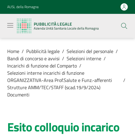
Vai al contenuto
Vai alla navigazione
Vai al footer
AUSL della Romagna
Pubblicità
legale
PUBBLICITÀ LEGALE
Azienda
Azienda Unità Sanitaria Locale della Romagna
Unità
Sanitaria
Locale della
Romagna
Home
/
Pubblicità legale
/
Selezioni del personale
/
Bandi di concorso e avvisi
/
Selezioni interne
/
Incarichi di funzione del Comparto
/
Selezioni interne incarichi di funzione
ORGANIZZATIVA-Area Prof.Salute e Funz.-afferenti
/
Azienda
Strutture AMM/TEC/STAFF (scad.19/9/2024)
Documenti
Servizi
Luoghi di
Esito colloquio incarico
cura