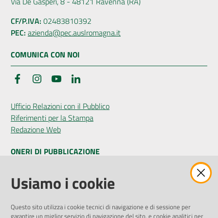
Via De Gasperi, 8 - 48121 Ravenna (RA)
CF/P.IVA:
02483810392
PEC:
azienda@pec.auslromagna.it
COMUNICA CON NOI
Facebook
Instagram
YouTube
LinkedIn
Ufficio Relazioni con il Pubblico
Riferimenti per la Stampa
Redazione Web
ONERI DI PUBBLICAZIONE
Amministrazione Trasparente
Usiamo i cookie
Pubblicità legale
Albo Pretorio
Questo sito utilizza i cookie tecnici di navigazione e di sessione per
Privacy Policy
garantire un miglior servizio di navigazione del sito, e cookie analitici per