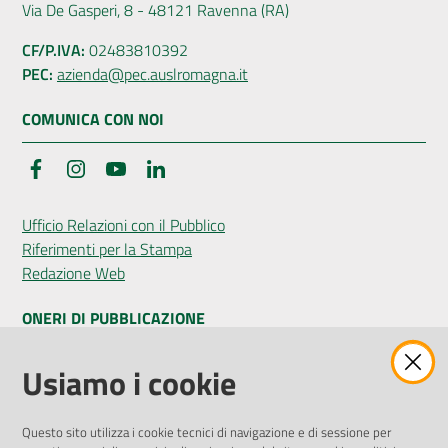
Via De Gasperi, 8 - 48121 Ravenna (RA)
CF/P.IVA:
02483810392
PEC:
azienda@pec.auslromagna.it
COMUNICA CON NOI
Facebook
Instagram
YouTube
LinkedIn
Ufficio Relazioni con il Pubblico
Riferimenti per la Stampa
Redazione Web
ONERI DI PUBBLICAZIONE
Amministrazione Trasparente
Usiamo i cookie
Pubblicità legale
Albo Pretorio
Questo sito utilizza i cookie tecnici di navigazione e di sessione per
Privacy Policy