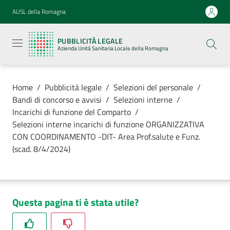
Vai al contenuto
Vai alla navigazione
Vai al footer
AUSL della Romagna
Pubblicità
legale
PUBBLICITÀ LEGALE
Azienda
Azienda Unità Sanitaria Locale della Romagna
Unità
Sanitaria
Locale della
Romagna
Home
/
Pubblicità legale
/
Selezioni del personale
/
Bandi di concorso e avvisi
/
Selezioni interne
/
Incarichi di funzione del Comparto
/
Selezioni interne incarichi di funzione ORGANIZZATIVA
CON COORDINAMENTO -DIT- Area Prof.salute e Funz.
Azienda
(scad. 8/4/2024)
Servizi
Luoghi di
Questa pagina ti è stata utile?
cura