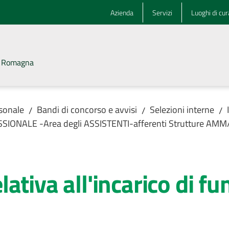
Azienda
Servizi
Luoghi di cur
la Romagna
rsonale
Bandi di concorso e avvisi
Selezioni interne
/
/
/
OFESSIONALE -Area degli ASSISTENTI-afferenti Strutture A
ativa all'incarico di fu