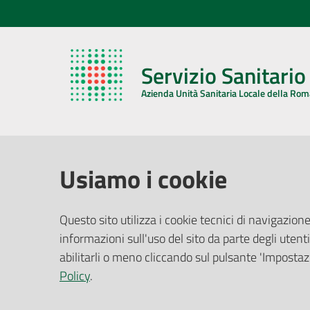
Servizio Sanitari
Azienda Unità Sanitaria Locale della Ro
AZIENDA USL DELLA ROMAGNA
COMUNI
Usiamo i cookie
Sede Legale
Face
Questo sito utilizza i cookie tecnici di navigazione
Via De Gasperi, 8 - 48121 Ravenna (RA)
informazioni sull'uso del sito da parte degli utenti
Ufficio R
CF/P.IVA:
02483810392
Riferime
abilitarli o meno cliccando sul pulsante 'Impostazi
PEC:
azienda@pec.auslromagna.it
Redazio
Policy
.