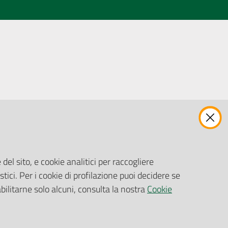
ENTI, IMPRESE E PARTNER
Fatturazione Elettronica
Gare e Appalti
del sito, e cookie analitici per raccogliere
Richiesta Patrocinio
stici. Per i cookie di profilazione puoi decidere se
abilitarne solo alcuni, consulta la nostra
Cookie