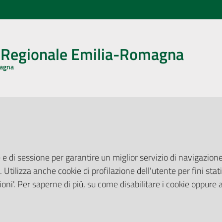
o Regionale Emilia-Romagna
magna
CA CON NOI
ONERI DI PUBBLICAZIONE
book
Instagram
YouTube
LinkedIn
Amministrazione Trasparente
Pubblicità legale
 e di sessione per garantire un miglior servizio di navigazione 
Albo Pretorio
. Utilizza anche cookie di profilazione dell'utente per fini stati
elazioni con il Pubblico
Privacy Policy
nti per la Stampa
oni'. Per saperne di più, su come disabilitare i cookie oppure 
Attuazione Misure PNRR
ne Web
Liste di Attesa