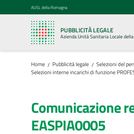
Vai al contenuto
Vai alla navigazione
Vai al footer
AUSL della Romagna
PUBBLICITÀ LEGALE
Azienda Unità Sanitaria Locale del
Home
Pubblicità legale
Selezioni del pe
/
/
Selezioni interne incarichi di funzione PR
Comunicazione rel
EASPIA0005