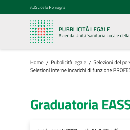
Vai al contenuto
Vai alla navigazione
Vai al footer
AUSL della Romagna
PUBBLICITÀ LEGALE
Azienda Unità Sanitaria Locale del
Home
Pubblicità legale
Selezioni del pe
/
/
Selezioni interne incarichi di funzione PR
Graduatoria EAS