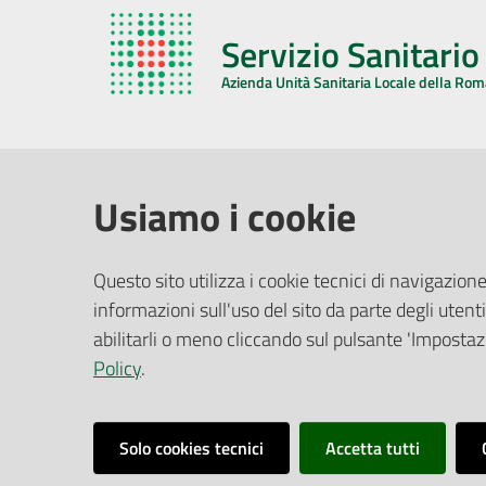
Servizio Sanitari
Azienda Unità Sanitaria Locale della Ro
AZIENDA USL DELLA ROMAGNA
COMUNI
Usiamo i cookie
Sede Legale
Face
Questo sito utilizza i cookie tecnici di navigazione
Via De Gasperi, 8 - 48121 Ravenna (RA)
informazioni sull'uso del sito da parte degli utenti
Ufficio R
CF/P.IVA:
02483810392
Riferime
abilitarli o meno cliccando sul pulsante 'Impostazi
PEC:
azienda@pec.auslromagna.it
Redazio
Policy
.
Solo cookies tecnici
Accetta tutti