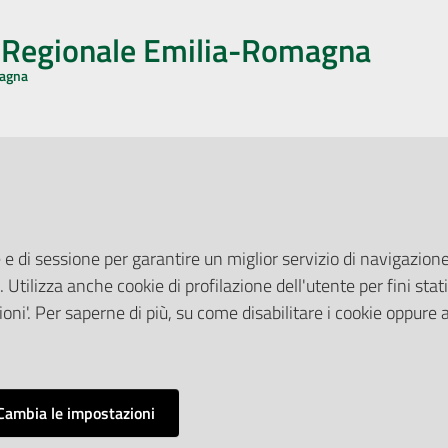
o Regionale Emilia-Romagna
magna
CA CON NOI
ONERI DI PUBBLICAZIONE
book
Instagram
YouTube
LinkedIn
Amministrazione Trasparente
Pubblicità legale
 e di sessione per garantire un miglior servizio di navigazione 
Albo Pretorio
. Utilizza anche cookie di profilazione dell'utente per fini stati
elazioni con il Pubblico
Privacy Policy
nti per la Stampa
oni'. Per saperne di più, su come disabilitare i cookie oppure 
Attuazione Misure PNRR
ne Web
Liste di Attesa
Cambia le impostazioni