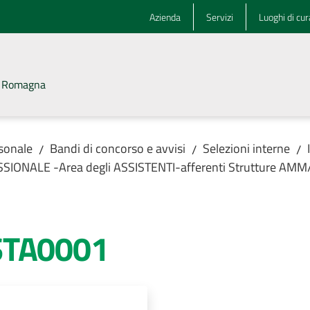
Azienda
Servizi
Luoghi di cur
la Romagna
rsonale
Bandi di concorso e avvisi
Selezioni interne
/
/
/
OFESSIONALE -Area degli ASSISTENTI-afferenti Strutture A
STA0001