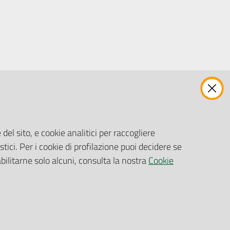
ENTI, IMPRESE E PARTNER
Fatturazione Elettronica
Gare e Appalti
del sito, e cookie analitici per raccogliere
Richiesta Patrocinio
stici. Per i cookie di profilazione puoi decidere se
abilitarne solo alcuni, consulta la nostra
Cookie