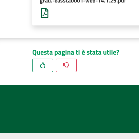
grad.-eassta0001-web-14.1.25.pdf
Questa pagina ti è stata utile?