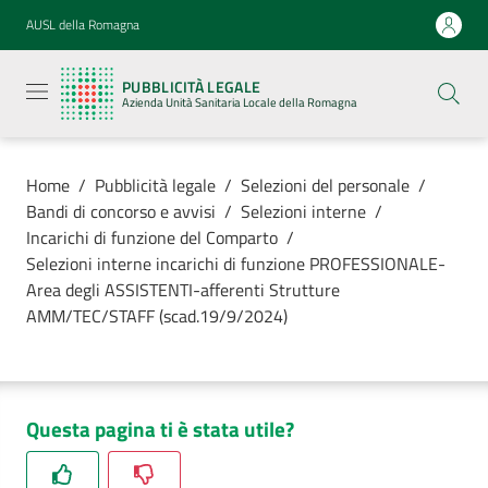
Vai al contenuto
Vai alla navigazione
Vai al footer
AUSL della Romagna
Pubblicità
legale
PUBBLICITÀ LEGALE
Azienda
Azienda Unità Sanitaria Locale della Romagna
Unità
Sanitaria
Locale della
Romagna
Home
/
Pubblicità legale
/
Selezioni del personale
/
Bandi di concorso e avvisi
/
Selezioni interne
/
Incarichi di funzione del Comparto
/
Selezioni interne incarichi di funzione PROFESSIONALE-
Area degli ASSISTENTI-afferenti Strutture
Azienda
AMM/TEC/STAFF (scad.19/9/2024)
Servizi
Luoghi di
Questa pagina ti è stata utile?
cura