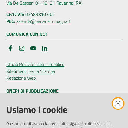
Via De Gasperi, 8 - 48121 Ravenna (RA)
CF/P.IVA:
02483810392
PEC:
azienda@pec.auslromagna.it
COMUNICA CON NOI
Facebook
Instagram
YouTube
LinkedIn
Ufficio Relazioni con il Pubblico
Riferimenti per la Stampa
Redazione Web
ONERI DI PUBBLICAZIONE
Amministrazione Trasparente
Usiamo i cookie
Pubblicità legale
Albo Pretorio
Questo sito utilizza i cookie tecnici di navigazione e di sessione per
Privacy Policy