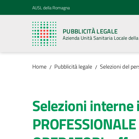
Vai al contenuto
Vai alla navigazione
Vai al footer
AUSL della Romagna
PUBBLICITÀ LEGALE
Azienda Unità Sanitaria Locale del
Home
Pubblicità legale
Selezioni del pe
/
/
Salta al contenuto
Selezioni interne 
PROFESSIONALE -