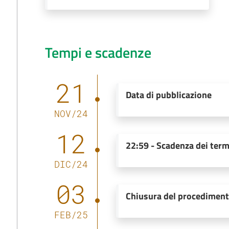
Tempi e scadenze
21
Data di pubblicazione
NOV
/
24
12
22:59
-
Scadenza dei term
DIC
/
24
03
Chiusura del procedimen
FEB
/
25