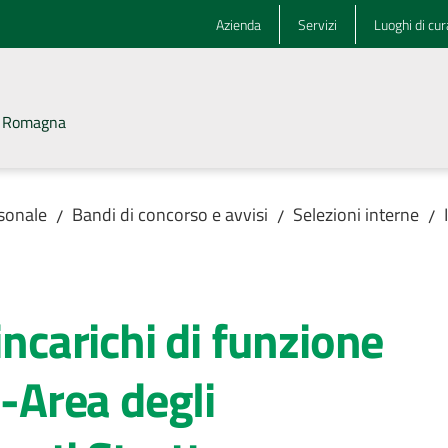
Azienda
Servizi
Luoghi di cur
la Romagna
rsonale
Bandi di concorso e avvisi
Selezioni interne
/
/
/
incarichi di funzione
Area degli