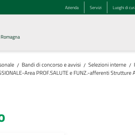
Azienda
Servizi
Luoghi di cur
la Romagna
rsonale
Bandi di concorso e avvisi
Selezioni interne
/
/
/
OFESSIONALE-Area PROF.SALUTE e FUNZ.-afferenti Struttu
o