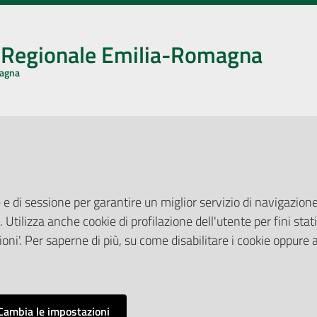
o Regionale Emilia-Romagna
magna
CA CON NOI
ONERI DI PUBBLICAZIONE
book
Instagram
YouTube
LinkedIn
Amministrazione Trasparente
Pubblicità legale
 e di sessione per garantire un miglior servizio di navigazione 
Albo Pretorio
. Utilizza anche cookie di profilazione dell'utente per fini stati
elazioni con il Pubblico
Privacy Policy
nti per la Stampa
oni'. Per saperne di più, su come disabilitare i cookie oppure 
Attuazione Misure PNRR
ne Web
Liste di Attesa
Cambia le impostazioni