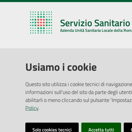
Servizio Sanitari
Azienda Unità Sanitaria Locale della Ro
AZIENDA USL DELLA ROMAGNA
COMUNI
Usiamo i cookie
Sede Legale
Face
Questo sito utilizza i cookie tecnici di navigazione
Via De Gasperi, 8 - 48121 Ravenna (RA)
informazioni sull'uso del sito da parte degli utenti
Ufficio R
CF/P.IVA:
02483810392
Riferime
abilitarli o meno cliccando sul pulsante 'Impostazi
PEC:
azienda@pec.auslromagna.it
Redazio
Policy
.
Solo cookies tecnici
Accetta tutti