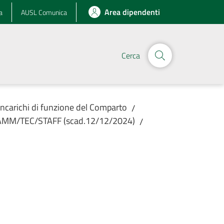
Area dipendenti
a
AUSL Comunica
Cerca
Incarichi di funzione del Comparto
/
re AMM/TEC/STAFF (scad.12/12/2024)
/