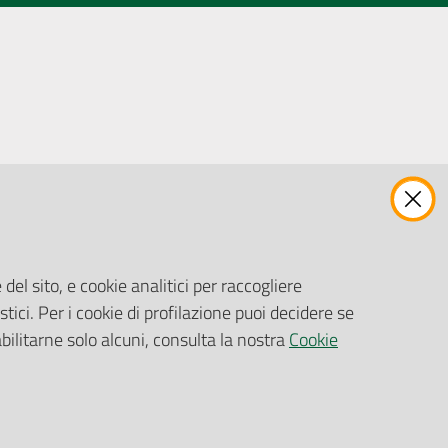
ENTI, IMPRESE E PARTNER
Fatturazione Elettronica
Gare e Appalti
del sito, e cookie analitici per raccogliere
Richiesta Patrocinio
stici. Per i cookie di profilazione puoi decidere se
abilitarne solo alcuni, consulta la nostra
Cookie