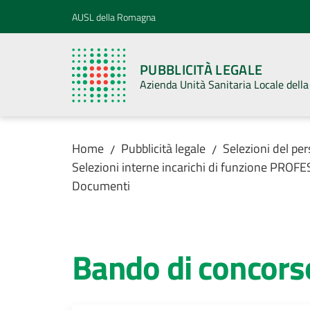
Vai al contenuto
Vai alla navigazione
Vai al footer
AUSL della Romagna
PUBBLICITÀ LEGALE
Azienda Unità Sanitaria Locale del
Home
Pubblicità legale
Selezioni del pe
/
/
Selezioni interne incarichi di funzione PR
Documenti
Bando di concors