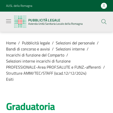
Vai al contenuto
Vai alla navigazione
Vai al footer
AUSL della Romagna
Pubblicità
legale
PUBBLICITÀ LEGALE
Azienda
Azienda Unità Sanitaria Locale della Romagna
Unità
Sanitaria
Locale della
Romagna
Home
/
Pubblicità legale
/
Selezioni del personale
/
Bandi di concorso e avvisi
/
Selezioni interne
/
Incarichi di funzione del Comparto
/
Selezioni interne incarichi di funzione
PROFESSIONALE-Area PROF.SALUTE e FUNZ.-afferenti
/
Azienda
Strutture AMM/TEC/STAFF (scad.12/12/2024)
Esiti
Servizi
Luoghi di
Graduatoria
cura