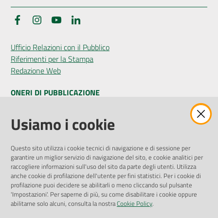
Facebook
Instagram
YouTube
LinkedIn
Ufficio Relazioni con il Pubblico
Riferimenti per la Stampa
Redazione Web
ONERI DI PUBBLICAZIONE
Amministrazione Trasparente
Usiamo i cookie
Pubblicità legale
Albo Pretorio
Questo sito utilizza i cookie tecnici di navigazione e di sessione per
Privacy Policy
garantire un miglior servizio di navigazione del sito, e cookie analitici per
Attuazione Misure PNRR
raccogliere informazioni sull'uso del sito da parte degli utenti. Utilizza
Liste di Attesa
anche cookie di profilazione dell'utente per fini statistici. Per i cookie di
profilazione puoi decidere se abilitarli o meno cliccando sul pulsante
'Impostazioni'. Per saperne di più, su come disabilitare i cookie oppure
ENTI, IMPRESE E PARTNER
abilitarne solo alcuni, consulta la nostra
Cookie Policy
.