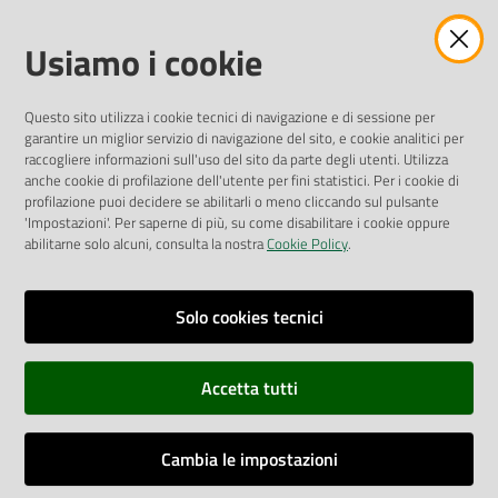
Amministrazione Trasparente
Usiamo i cookie
Pubblicità legale
Albo Pretorio
Questo sito utilizza i cookie tecnici di navigazione e di sessione per
Privacy Policy
garantire un miglior servizio di navigazione del sito, e cookie analitici per
Attuazione Misure PNRR
raccogliere informazioni sull'uso del sito da parte degli utenti. Utilizza
Liste di Attesa
anche cookie di profilazione dell'utente per fini statistici. Per i cookie di
profilazione puoi decidere se abilitarli o meno cliccando sul pulsante
'Impostazioni'. Per saperne di più, su come disabilitare i cookie oppure
ENTI, IMPRESE E PARTNER
abilitarne solo alcuni, consulta la nostra
Cookie Policy
.
Fatturazione Elettronica
Gare e Appalti
Solo cookies tecnici
Richiesta Patrocinio
Accetta tutti
Dichiarazione di Accessibilità
Cambia le impostazioni
Dati di Monitoraggio