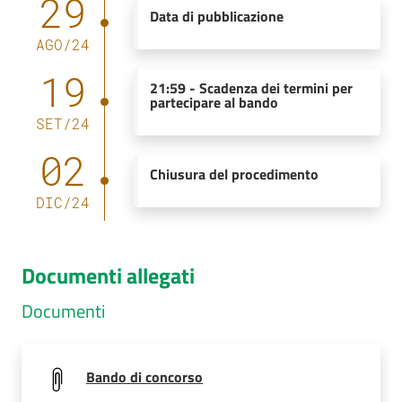
29
Data di pubblicazione
AGO
/
24
19
21:59
-
Scadenza dei termini per
partecipare al bando
SET
/
24
02
Chiusura del procedimento
DIC
/
24
Documenti allegati
Documenti
Bando di concorso