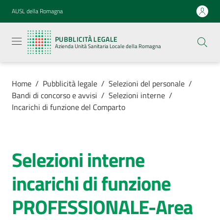
Vai al contenuto
Vai alla navigazione
Vai al footer
AUSL della Romagna
Pubblicità
legale
PUBBLICITÀ LEGALE
Azienda
Azienda Unità Sanitaria Locale della Romagna
Unità
Sanitaria
Locale della
Romagna
Home
/
Pubblicità legale
/
Selezioni del personale
/
Bandi di concorso e avvisi
/
Selezioni interne
/
Incarichi di funzione del Comparto
Azienda
Selezioni interne
Salta al contenuto
Servizi
incarichi di funzione
Luoghi di
PROFESSIONALE-Area
cura