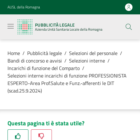
Vai al contenuto
Vai alla navigazione
Vai al footer
AUSL della Romagna
Pubblicità
legale
PUBBLICITÀ LEGALE
Azienda
Azienda Unità Sanitaria Locale della Romagna
Unità
Sanitaria
Locale della
Romagna
Home
/
Pubblicità legale
/
Selezioni del personale
/
Bandi di concorso e avvisi
/
Selezioni interne
/
Incarichi di funzione del Comparto
/
Selezioni interne incarichi di funzione PROFESSIONISTA
ESPERTO-Area Prof.Salute e Funz.-afferenti le DIT
Azienda
(scad.25.9.2024)
Servizi
Luoghi di
Questa pagina ti è stata utile?
cura