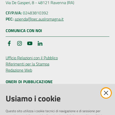
Via De Gasperi, 8 - 48121 Ravenna (RA)
CF/P.IVA:
02483810392
PEC:
azienda@pec.auslromagna.it
COMUNICA CON NOI
Facebook
Instagram
YouTube
LinkedIn
Ufficio Relazioni con il Pubblico
Riferimenti per la Stampa
Redazione Web
ONERI DI PUBBLICAZIONE
Amministrazione Trasparente
Usiamo i cookie
Pubblicità legale
Albo Pretorio
Questo sito utilizza i cookie tecnici di navigazione e di sessione per
Privacy Policy