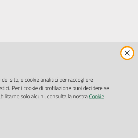
ENTI, IMPRESE E PARTNER
Fatturazione Elettronica
Gare e Appalti
del sito, e cookie analitici per raccogliere
Richiesta Patrocinio
stici. Per i cookie di profilazione puoi decidere se
abilitarne solo alcuni, consulta la nostra
Cookie