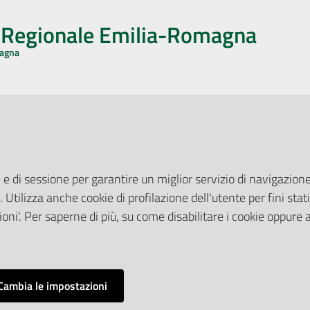
o Regionale Emilia-Romagna
magna
CA CON NOI
ONERI DI PUBBLICAZIONE
book
Instagram
YouTube
LinkedIn
Amministrazione Trasparente
Pubblicità legale
 e di sessione per garantire un miglior servizio di navigazione 
Albo Pretorio
. Utilizza anche cookie di profilazione dell'utente per fini stati
elazioni con il Pubblico
Privacy Policy
nti per la Stampa
oni'. Per saperne di più, su come disabilitare i cookie oppure 
Attuazione Misure PNRR
ne Web
Liste di Attesa
Cambia le impostazioni