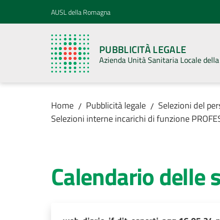
Vai al contenuto
Vai alla navigazione
Vai al footer
AUSL della Romagna
PUBBLICITÀ LEGALE
Azienda Unità Sanitaria Locale del
Home
Pubblicità legale
Selezioni del pe
/
/
Selezioni interne incarichi di funzione PROF
Calendario delle 