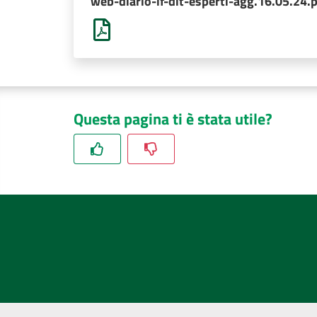
web-diario-if-dit-esperti-agg.16.05.24.
Questa pagina ti è stata utile?