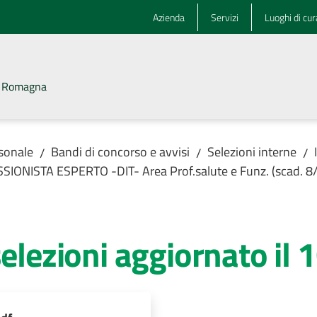
Azienda
Servizi
Luoghi di cur
la Romagna
rsonale
Bandi di concorso e avvisi
Selezioni interne
/
/
/
ESSIONISTA ESPERTO -DIT- Area Prof.salute e Funz. (scad. 
selezioni aggiornato i