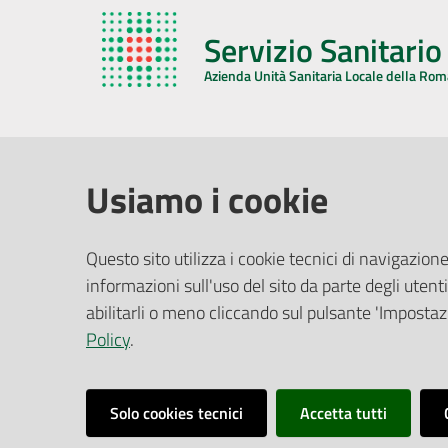
Servizio Sanitari
Azienda Unità Sanitaria Locale della Ro
AZIENDA USL DELLA ROMAGNA
COMUNI
Usiamo i cookie
Sede Legale
Face
Questo sito utilizza i cookie tecnici di navigazione
Via De Gasperi, 8 - 48121 Ravenna (RA)
informazioni sull'uso del sito da parte degli utenti
Ufficio R
CF/P.IVA:
02483810392
Riferime
abilitarli o meno cliccando sul pulsante 'Impostazi
PEC:
azienda@pec.auslromagna.it
Redazio
Policy
.
Solo cookies tecnici
Accetta tutti