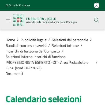
Vai al contenuto
Vai alla navigazione
Vai al footer
AUSL della Romagna
Pubblicità
legale
PUBBLICITÀ LEGALE
Azienda
Azienda Unità Sanitaria Locale della Romagna
Unità
Sanitaria
Locale della
Romagna
Home
/
Pubblicità legale
/
Selezioni del personale
/
Bandi di concorso e avvisi
/
Selezioni interne
/
Incarichi di funzione del Comparto
/
Selezioni interne incarichi di funzione
PROFESSIONISTA ESPERTO -DIT- Area Prof.salute e
/
Azienda
Funz. (scad. 8/4/2024)
Documenti
Servizi
Luoghi di
Calendario selezioni
cura