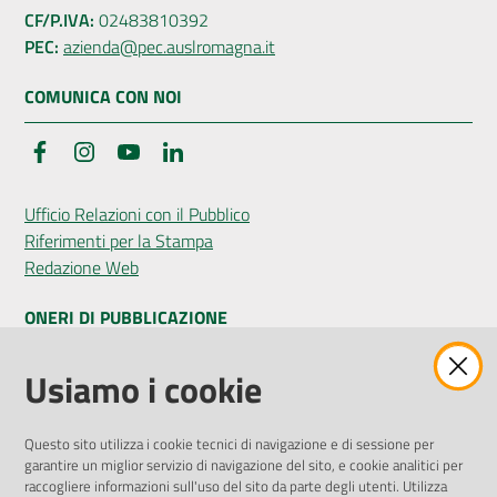
CF/P.IVA:
02483810392
PEC:
azienda@pec.auslromagna.it
COMUNICA CON NOI
Facebook
Instagram
YouTube
LinkedIn
Ufficio Relazioni con il Pubblico
Riferimenti per la Stampa
Redazione Web
ONERI DI PUBBLICAZIONE
Amministrazione Trasparente
Usiamo i cookie
Pubblicità legale
Albo Pretorio
Questo sito utilizza i cookie tecnici di navigazione e di sessione per
Privacy Policy
garantire un miglior servizio di navigazione del sito, e cookie analitici per
Attuazione Misure PNRR
raccogliere informazioni sull'uso del sito da parte degli utenti. Utilizza