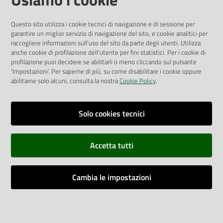
Pubblicità legale
Albo Pretorio
Questo sito utilizza i cookie tecnici di navigazione e di sessione per
Privacy Policy
garantire un miglior servizio di navigazione del sito, e cookie analitici per
Attuazione Misure PNRR
raccogliere informazioni sull'uso del sito da parte degli utenti. Utilizza
Liste di Attesa
anche cookie di profilazione dell'utente per fini statistici. Per i cookie di
profilazione puoi decidere se abilitarli o meno cliccando sul pulsante
'Impostazioni'. Per saperne di più, su come disabilitare i cookie oppure
ENTI, IMPRESE E PARTNER
abilitarne solo alcuni, consulta la nostra
Cookie Policy
.
Fatturazione Elettronica
Gare e Appalti
Solo cookies tecnici
Richiesta Patrocinio
Accetta tutti
Dichiarazione di Accessibilità
Cambia le impostazioni
Dati di Monitoraggio
Impostazioni cookie