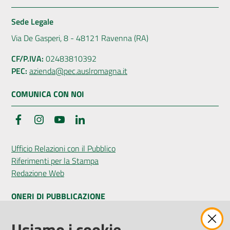
Sede Legale
Via De Gasperi, 8 - 48121 Ravenna (RA)
CF/P.IVA:
02483810392
PEC:
azienda@pec.auslromagna.it
COMUNICA CON NOI
Facebook
Instagram
YouTube
LinkedIn
Ufficio Relazioni con il Pubblico
Riferimenti per la Stampa
Redazione Web
ONERI DI PUBBLICAZIONE
Amministrazione Trasparente
Usiamo i cookie