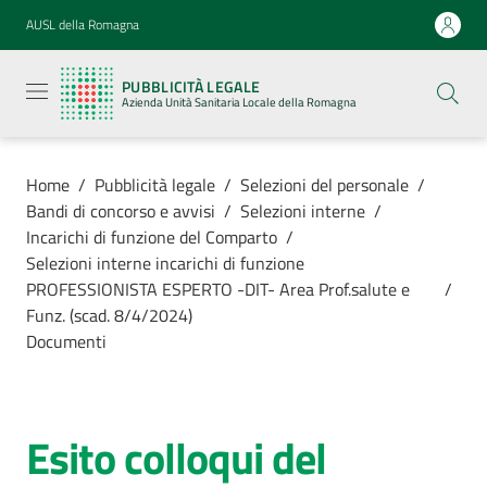
Vai al contenuto
Vai alla navigazione
Vai al footer
AUSL della Romagna
Pubblicità
legale
PUBBLICITÀ LEGALE
Azienda
Azienda Unità Sanitaria Locale della Romagna
Unità
Sanitaria
Locale della
Romagna
Home
/
Pubblicità legale
/
Selezioni del personale
/
Bandi di concorso e avvisi
/
Selezioni interne
/
Incarichi di funzione del Comparto
/
Selezioni interne incarichi di funzione
PROFESSIONISTA ESPERTO -DIT- Area Prof.salute e
/
Azienda
Funz. (scad. 8/4/2024)
Documenti
Servizi
Luoghi di
Esito colloqui del
cura