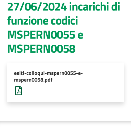
27/06/2024 incarichi di
AUSL
funzione codici
Comunica
MSPERN0055 e
MSPERN0058
esiti-colloqui-mspern0055-e-
mspern0058.pdf