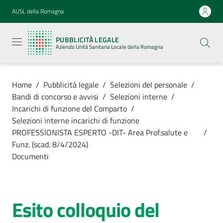
Vai al contenuto
Vai alla navigazione
Vai al footer
AUSL della Romagna
Pubblicità
legale
PUBBLICITÀ LEGALE
Azienda
Azienda Unità Sanitaria Locale della Romagna
Unità
Sanitaria
Locale della
Romagna
Home
/
Pubblicità legale
/
Selezioni del personale
/
Bandi di concorso e avvisi
/
Selezioni interne
/
Incarichi di funzione del Comparto
/
Selezioni interne incarichi di funzione
PROFESSIONISTA ESPERTO -DIT- Area Prof.salute e
/
Azienda
Funz. (scad. 8/4/2024)
Documenti
Servizi
Luoghi di
Esito colloquio del
cura