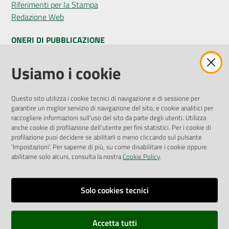
Riferimenti per la Stampa
Redazione Web
ONERI DI PUBBLICAZIONE
Amministrazione Trasparente
Usiamo i cookie
Pubblicità legale
Albo Pretorio
Questo sito utilizza i cookie tecnici di navigazione e di sessione per
Privacy Policy
garantire un miglior servizio di navigazione del sito, e cookie analitici per
Attuazione Misure PNRR
raccogliere informazioni sull'uso del sito da parte degli utenti. Utilizza
Liste di Attesa
anche cookie di profilazione dell'utente per fini statistici. Per i cookie di
profilazione puoi decidere se abilitarli o meno cliccando sul pulsante
'Impostazioni'. Per saperne di più, su come disabilitare i cookie oppure
ENTI, IMPRESE E PARTNER
abilitarne solo alcuni, consulta la nostra
Cookie Policy
.
Fatturazione Elettronica
Gare e Appalti
Solo cookies tecnici
Richiesta Patrocinio
Accetta tutti