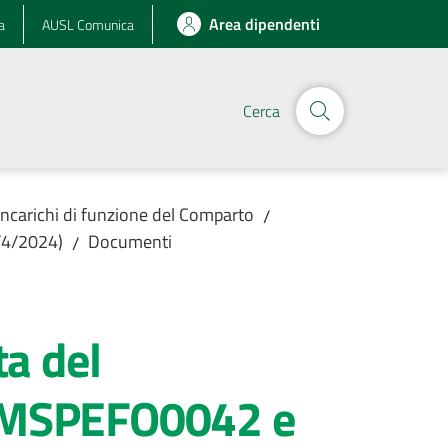
Area dipendenti
a
AUSL Comunica
Cerca
Incarichi di funzione del Comparto
/
8/4/2024)
Documenti
/
ta del
ci MSPEFO0042 e