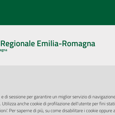
o Regionale Emilia-Romagna
magna
CA CON NOI
ONERI DI PUBBLICAZIONE
book
Instagram
YouTube
LinkedIn
Amministrazione Trasparente
Pubblicità legale
 e di sessione per garantire un miglior servizio di navigazione 
Albo Pretorio
. Utilizza anche cookie di profilazione dell'utente per fini stati
elazioni con il Pubblico
Privacy Policy
nti per la Stampa
oni'. Per saperne di più, su come disabilitare i cookie oppure 
Attuazione Misure PNRR