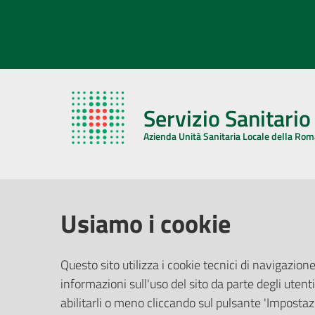
Servizio Sanitari
Azienda Unità Sanitaria Locale della Ro
AZIENDA USL DELLA ROMAGNA
COMUNI
Usiamo i cookie
Sede Legale
Face
Questo sito utilizza i cookie tecnici di navigazione
Via De Gasperi, 8 - 48121 Ravenna (RA)
informazioni sull'uso del sito da parte degli utenti
Ufficio R
CF/P.IVA:
02483810392
Riferime
abilitarli o meno cliccando sul pulsante 'Impostazi
PEC:
azienda@pec.auslromagna.it