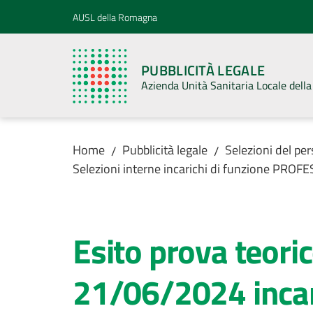
Vai al contenuto
Vai alla navigazione
Vai al footer
AUSL della Romagna
PUBBLICITÀ LEGALE
Azienda Unità Sanitaria Locale del
Home
Pubblicità legale
Selezioni del pe
/
/
Selezioni interne incarichi di funzione PROF
Esito prova teoric
21/06/2024 incar