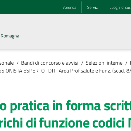
Azienda
Servizi
Luoghi di cur
la Romagna
rsonale
Bandi di concorso e avvisi
Selezioni interne
/
/
/
ESSIONISTA ESPERTO -DIT- Area Prof.salute e Funz. (scad. 
o pratica in forma scrit
ichi di funzione codi