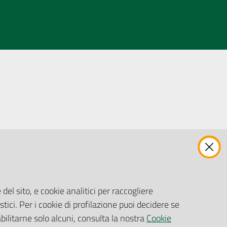
ENTI, IMPRESE E PARTNER
Fatturazione Elettronica
Gare e Appalti
del sito, e cookie analitici per raccogliere
Richiesta Patrocinio
stici. Per i cookie di profilazione puoi decidere se
abilitarne solo alcuni, consulta la nostra
Cookie