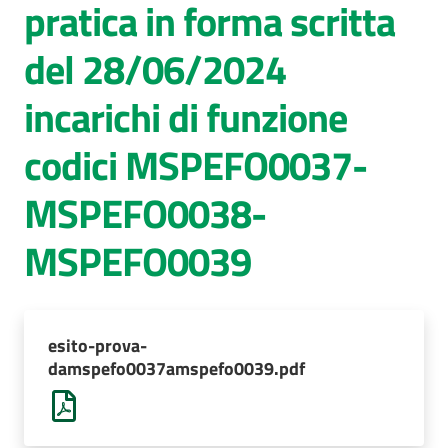
pratica in forma scritta
AUSL
del 28/06/2024
Comunica
incarichi di funzione
codici MSPEFO0037-
MSPEFO0038-
MSPEFO0039
esito-prova-
damspefo0037amspefo0039.pdf