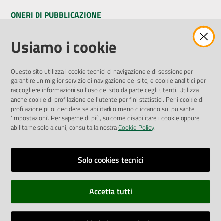
ONERI DI PUBBLICAZIONE
Amministrazione Trasparente
Usiamo i cookie
Pubblicità legale
Albo Pretorio
Questo sito utilizza i cookie tecnici di navigazione e di sessione per
Privacy Policy
garantire un miglior servizio di navigazione del sito, e cookie analitici per
Attuazione Misure PNRR
raccogliere informazioni sull'uso del sito da parte degli utenti. Utilizza
Liste di Attesa
anche cookie di profilazione dell'utente per fini statistici. Per i cookie di
profilazione puoi decidere se abilitarli o meno cliccando sul pulsante
'Impostazioni'. Per saperne di più, su come disabilitare i cookie oppure
ENTI, IMPRESE E PARTNER
abilitarne solo alcuni, consulta la nostra
Cookie Policy
.
Fatturazione Elettronica
Gare e Appalti
Solo cookies tecnici
Richiesta Patrocinio
Accetta tutti
Dichiarazione di Accessibilità