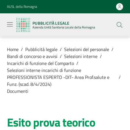
Vai al contenuto
Vai alla navigazione
Vai al footer
AUSL della Romagna
Pubblicità
legale
PUBBLICITÀ LEGALE
Azienda
Azienda Unità Sanitaria Locale della Romagna
Unità
Sanitaria
Locale della
Romagna
Home
/
Pubblicità legale
/
Selezioni del personale
/
Bandi di concorso e avvisi
/
Selezioni interne
/
Incarichi di funzione del Comparto
/
Selezioni interne incarichi di funzione
PROFESSIONISTA ESPERTO -DIT- Area Prof.salute e
/
Azienda
Funz. (scad. 8/4/2024)
Documenti
Servizi
Luoghi di
Esito prova teorico
cura