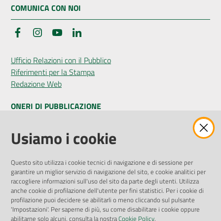
COMUNICA CON NOI
Facebook
Instagram
YouTube
LinkedIn
Ufficio Relazioni con il Pubblico
Riferimenti per la Stampa
Redazione Web
ONERI DI PUBBLICAZIONE
Amministrazione Trasparente
Usiamo i cookie
Pubblicità legale
Albo Pretorio
Questo sito utilizza i cookie tecnici di navigazione e di sessione per
Privacy Policy
garantire un miglior servizio di navigazione del sito, e cookie analitici per
Attuazione Misure PNRR
raccogliere informazioni sull'uso del sito da parte degli utenti. Utilizza
Liste di Attesa
anche cookie di profilazione dell'utente per fini statistici. Per i cookie di
profilazione puoi decidere se abilitarli o meno cliccando sul pulsante
'Impostazioni'. Per saperne di più, su come disabilitare i cookie oppure
ENTI, IMPRESE E PARTNER
abilitarne solo alcuni, consulta la nostra
Cookie Policy
.