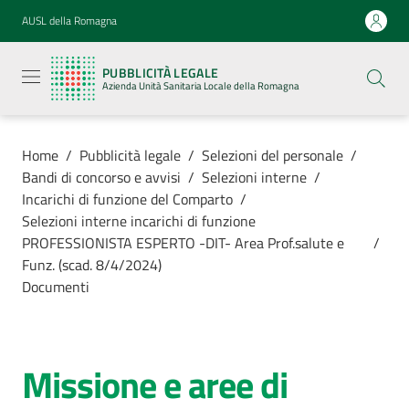
Vai al contenuto
Vai alla navigazione
Vai al footer
AUSL della Romagna
Pubblicità
legale
PUBBLICITÀ LEGALE
Azienda
Azienda Unità Sanitaria Locale della Romagna
Unità
Sanitaria
Locale della
Romagna
Home
/
Pubblicità legale
/
Selezioni del personale
/
Bandi di concorso e avvisi
/
Selezioni interne
/
Incarichi di funzione del Comparto
/
Selezioni interne incarichi di funzione
PROFESSIONISTA ESPERTO -DIT- Area Prof.salute e
/
Azienda
Funz. (scad. 8/4/2024)
Documenti
Servizi
Luoghi di
Missione e aree di
cura