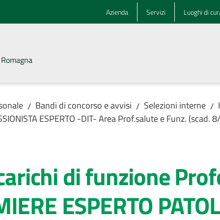
Azienda
Servizi
Luoghi di cur
la Romagna
rsonale
Bandi di concorso e avvisi
Selezioni interne
/
/
/
ESSIONISTA ESPERTO -DIT- Area Prof.salute e Funz. (scad. 
carichi di funzione Pro
RMIERE ESPERTO PATO