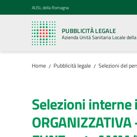
Vai al contenuto
Vai alla navigazione
Vai al footer
AUSL della Romagna
PUBBLICITÀ LEGALE
Azienda Unità Sanitaria Locale del
Home
Pubblicità legale
Selezioni del pe
/
/
Salta al contenuto
Selezioni interne 
ORGANIZZATIVA -