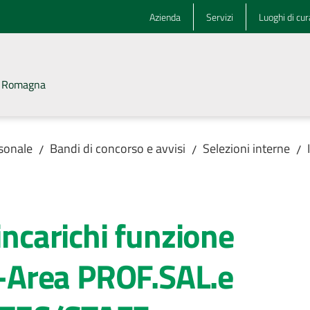
Azienda
Servizi
Luoghi di cur
la Romagna
rsonale
Bandi di concorso e avvisi
Selezioni interne
/
/
/
incarichi funzione
Area PROF.SAL.e