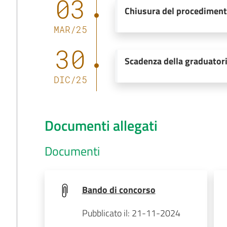
03
Chiusura del procedimen
MAR
/
25
30
Scadenza della graduator
DIC
/
25
Documenti allegati
Documenti
Bando di concorso
Pubblicato il: 21-11-2024