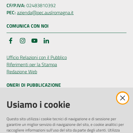
CF/P.IVA:
02483810392
PEC:
azienda@pec.auslromagna.it
COMUNICA CON NOI
Facebook
Instagram
YouTube
LinkedIn
Ufficio Relazioni con il Pubblico
Riferimenti per la Stampa
Redazione Web
ONERI DI PUBBLICAZIONE
Amministrazione Trasparente
Usiamo i cookie
Pubblicità legale
Albo Pretorio
Questo sito utilizza i cookie tecnici di navigazione e di sessione per
Privacy Policy
garantire un miglior servizio di navigazione del sito, e cookie analitici per
Attuazione Misure PNRR
raccogliere informazioni sull'uso del sito da parte degli utenti. Utilizza