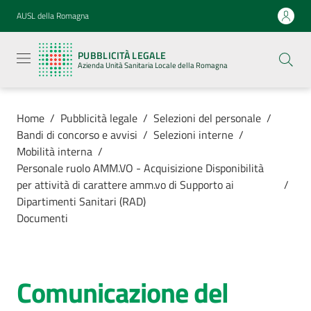
Vai al contenuto
Vai alla navigazione
Vai al footer
AUSL della Romagna
Pubblicità
legale
PUBBLICITÀ LEGALE
Azienda
Azienda Unità Sanitaria Locale della Romagna
Unità
Sanitaria
Locale della
Romagna
Home
/
Pubblicità legale
/
Selezioni del personale
/
Bandi di concorso e avvisi
/
Selezioni interne
/
Mobilità interna
/
Personale ruolo AMM.VO - Acquisizione Disponibilità
per attività di carattere amm.vo di Supporto ai
/
Azienda
Dipartimenti Sanitari (RAD)
Documenti
Servizi
Luoghi di
Comunicazione del
cura