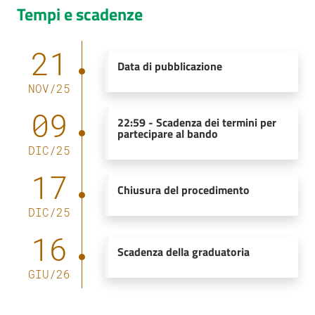
Tempi e scadenze
21
Data di pubblicazione
NOV
/
25
09
22:59
-
Scadenza dei termini per
partecipare al bando
DIC
/
25
17
Chiusura del procedimento
DIC
/
25
16
Scadenza della graduatoria
GIU
/
26