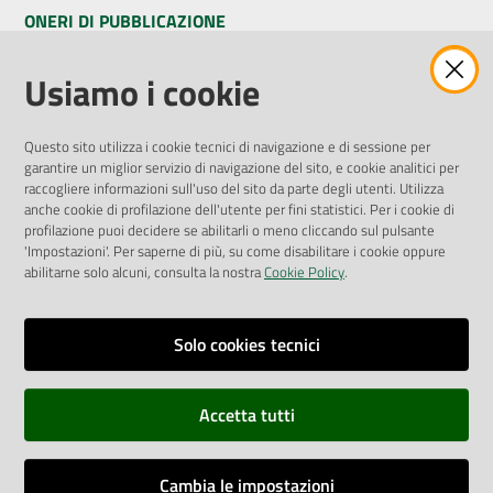
ONERI DI PUBBLICAZIONE
Amministrazione Trasparente
Usiamo i cookie
Pubblicità legale
Albo Pretorio
Questo sito utilizza i cookie tecnici di navigazione e di sessione per
Privacy Policy
garantire un miglior servizio di navigazione del sito, e cookie analitici per
Attuazione Misure PNRR
raccogliere informazioni sull'uso del sito da parte degli utenti. Utilizza
Liste di Attesa
anche cookie di profilazione dell'utente per fini statistici. Per i cookie di
profilazione puoi decidere se abilitarli o meno cliccando sul pulsante
'Impostazioni'. Per saperne di più, su come disabilitare i cookie oppure
ENTI, IMPRESE E PARTNER
abilitarne solo alcuni, consulta la nostra
Cookie Policy
.
Fatturazione Elettronica
Gare e Appalti
Solo cookies tecnici
Richiesta Patrocinio
Accetta tutti
Dichiarazione di Accessibilità
Cambia le impostazioni