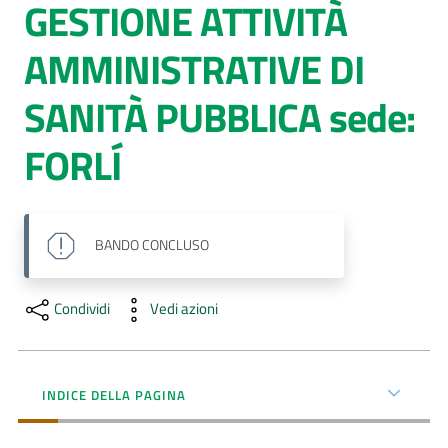
GESTIONE ATTIVITÀ
AUSL
AMMINISTRATIVE DI
Comunica
SANITÀ PUBBLICA sede:
FORLÍ
BANDO
CONCLUSO
Condividi
Vedi azioni
INDICE DELLA PAGINA