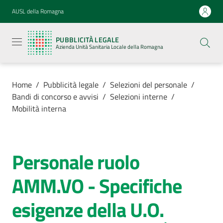
Vai al contenuto
Vai alla navigazione
Vai al footer
AUSL della Romagna
Pubblicità
legale
PUBBLICITÀ LEGALE
Azienda
Azienda Unità Sanitaria Locale della Romagna
Unità
Sanitaria
Locale della
Romagna
Home
/
Pubblicità legale
/
Selezioni del personale
/
Bandi di concorso e avvisi
/
Selezioni interne
/
Mobilità interna
Azienda
Personale ruolo
Salta al contenuto
Servizi
AMM.VO - Specifiche
Luoghi di
esigenze della U.O.
cura