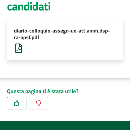
candidati
AUSL
Comunica
diario-colloquio-assegn-uo-att.amm.dsp-
ra-apsf.pdf
Questa pagina ti è stata utile?