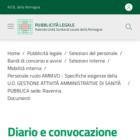
Vai al contenuto
Vai alla navigazione
Vai al footer
AUSL della Romagna
Pubblicità
legale
PUBBLICITÀ LEGALE
Azienda
Azienda Unità Sanitaria Locale della Romagna
Unità
Sanitaria
Locale della
Romagna
Home
/
Pubblicità legale
/
Selezioni del personale
/
Bandi di concorso e avvisi
/
Selezioni interne
/
Mobilità interna
/
Personale ruolo AMM.VO - Specifiche esigenze della
U.O. GESTIONE ATTIVITÀ AMMINISTRATIVE DI SANITÀ
/
Azienda
PUBBLICA sede: Ravenna
Documenti
Servizi
Luoghi di
Diario e convocazione
cura