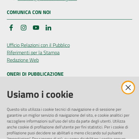
COMUNICA CON NOI
Facebook
Instagram
YouTube
LinkedIn
Ufficio Relazioni con il Pubblico
Riferimenti per la Stampa
Redazione Web
ONERI DI PUBBLICAZIONE
Amministrazione Trasparente
Usiamo i cookie
Pubblicità legale
Albo Pretorio
Questo sito utilizza i cookie tecnici di navigazione e di sessione per
Privacy Policy
garantire un miglior servizio di navigazione del sito, e cookie analitici per
Attuazione Misure PNRR
raccogliere informazioni sull'uso del sito da parte degli utenti. Utilizza
Liste di Attesa
anche cookie di profilazione dell'utente per fini statistici. Per i cookie di
profilazione puoi decidere se abilitarli o meno cliccando sul pulsante
'Impostazioni'. Per saperne di più, su come disabilitare i cookie oppure