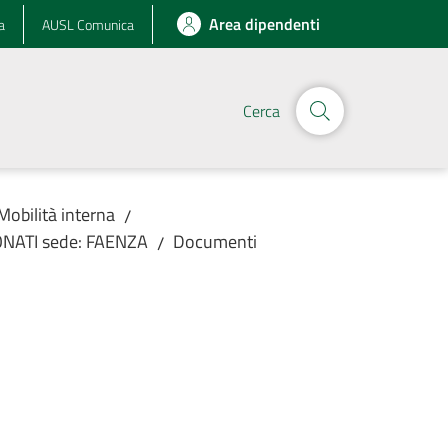
Area dipendenti
a
AUSL Comunica
Cerca
Mobilità interna
/
ONATI sede: FAENZA
Documenti
/