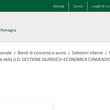
Azienda
Servizi
Luoghi di cur
la Romagna
rsonale
Bandi di concorso e avvisi
Selezioni interne
/
/
/
enze della U.O. GESTIONE GIURIDICO-ECONOMICA CONVENZI