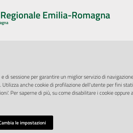
o Regionale Emilia-Romagna
magna
CA CON NOI
ONERI DI PUBBLICAZIONE
book
Instagram
YouTube
LinkedIn
Amministrazione Trasparente
Pubblicità legale
 e di sessione per garantire un miglior servizio di navigazione 
Albo Pretorio
. Utilizza anche cookie di profilazione dell'utente per fini stati
elazioni con il Pubblico
Privacy Policy
nti per la Stampa
oni'. Per saperne di più, su come disabilitare i cookie oppure 
Attuazione Misure PNRR
ne Web
Liste di Attesa
Cambia le impostazioni