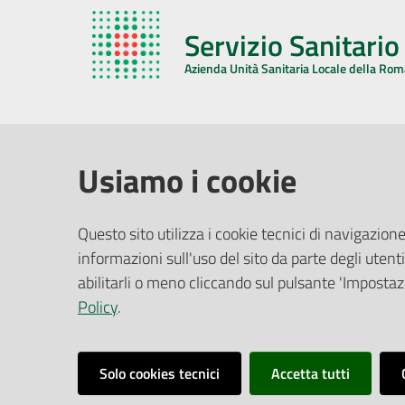
Servizio Sanitari
Azienda Unità Sanitaria Locale della Ro
AZIENDA USL DELLA ROMAGNA
COMUNI
Usiamo i cookie
Sede Legale
Face
Questo sito utilizza i cookie tecnici di navigazione
Via De Gasperi, 8 - 48121 Ravenna (RA)
informazioni sull'uso del sito da parte degli utenti
Ufficio R
CF/P.IVA:
02483810392
Riferime
abilitarli o meno cliccando sul pulsante 'Impostazi
PEC:
azienda@pec.auslromagna.it
Redazio
Policy
.
Solo cookies tecnici
Accetta tutti