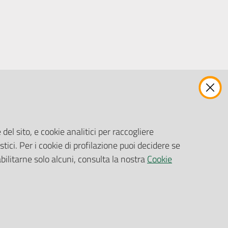
ENTI, IMPRESE E PARTNER
Fatturazione Elettronica
Gare e Appalti
del sito, e cookie analitici per raccogliere
Richiesta Patrocinio
stici. Per i cookie di profilazione puoi decidere se
abilitarne solo alcuni, consulta la nostra
Cookie