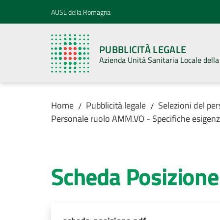
Vai al contenuto
Vai alla navigazione
Vai al footer
AUSL della Romagna
PUBBLICITÀ LEGALE
Azienda Unità Sanitaria Locale del
Home
Pubblicità legale
Selezioni del pe
/
/
Personale ruolo AMM.VO - Specifiche esig
Scheda Posizione