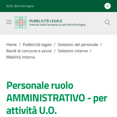
Vai al contenuto
Vai alla navigazione
Vai al footer
AUSL della Romagna
Pubblicità
legale
PUBBLICITÀ LEGALE
Azienda
Azienda Unità Sanitaria Locale della Romagna
Unità
Sanitaria
Locale della
Romagna
Home
/
Pubblicità legale
/
Selezioni del personale
/
Bandi di concorso e avvisi
/
Selezioni interne
/
Mobilità interna
Azienda
Personale ruolo
Salta al contenuto
Servizi
AMMINISTRATIVO - per
Luoghi di
attività U.O.
cura