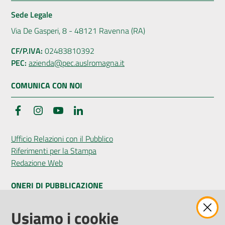
Sede Legale
Via De Gasperi, 8 - 48121 Ravenna (RA)
CF/P.IVA:
02483810392
PEC:
azienda@pec.auslromagna.it
COMUNICA CON NOI
Facebook
Instagram
YouTube
LinkedIn
Ufficio Relazioni con il Pubblico
Riferimenti per la Stampa
Redazione Web
ONERI DI PUBBLICAZIONE
Amministrazione Trasparente
Usiamo i cookie
Pubblicità legale