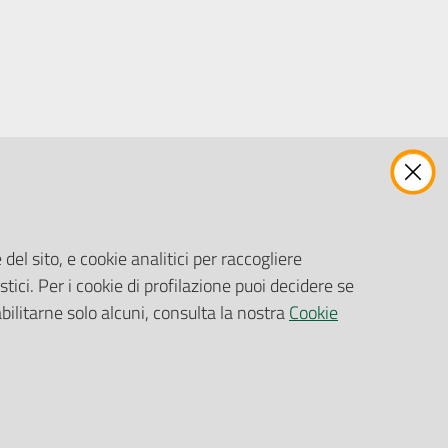
ENTI, IMPRESE E PARTNER
Fatturazione Elettronica
Gare e Appalti
del sito, e cookie analitici per raccogliere
Richiesta Patrocinio
stici. Per i cookie di profilazione puoi decidere se
abilitarne solo alcuni, consulta la nostra
Cookie