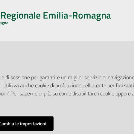
o Regionale Emilia-Romagna
magna
CA CON NOI
ONERI DI PUBBLICAZIONE
book
Instagram
YouTube
LinkedIn
Amministrazione Trasparente
Pubblicità legale
 e di sessione per garantire un miglior servizio di navigazione 
Albo Pretorio
. Utilizza anche cookie di profilazione dell'utente per fini stati
elazioni con il Pubblico
Privacy Policy
nti per la Stampa
oni'. Per saperne di più, su come disabilitare i cookie oppure 
Attuazione Misure PNRR
ne Web
Liste di Attesa
Cambia le impostazioni