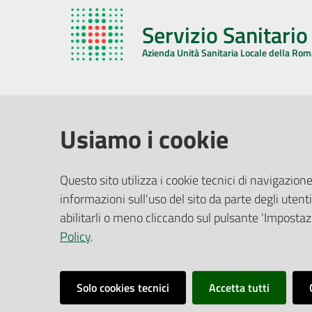
Servizio Sanitari
Azienda Unità Sanitaria Locale della Ro
AZIENDA USL DELLA ROMAGNA
COMUNI
Usiamo i cookie
Sede Legale
Face
Questo sito utilizza i cookie tecnici di navigazione
Via De Gasperi, 8 - 48121 Ravenna (RA)
informazioni sull'uso del sito da parte degli utenti
Ufficio R
CF/P.IVA:
02483810392
Riferime
abilitarli o meno cliccando sul pulsante 'Impostazi
PEC:
azienda@pec.auslromagna.it
Redazio
Policy
.
Solo cookies tecnici
Accetta tutti