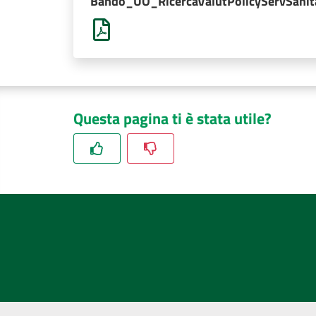
Bando_UO_RicercaValutPolicyServSani
Questa pagina ti è stata utile?