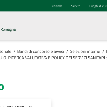
Azienda
Servizi
Luoghi di cur
la Romagna
rsonale
Bandi di concorso e avvisi
Selezioni interne
/
/
/
 - U.O. RICERCA VALUTATIVA E POLICY DEI SERVIZI SANITARI 
o