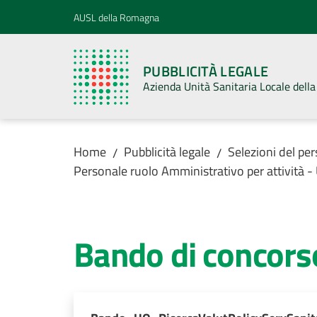
Vai al contenuto
Vai alla navigazione
Vai al footer
AUSL della Romagna
PUBBLICITÀ LEGALE
Azienda Unità Sanitaria Locale del
Home
Pubblicità legale
Selezioni del pe
/
/
Personale ruolo Amministrativo per attività
Bando di concors