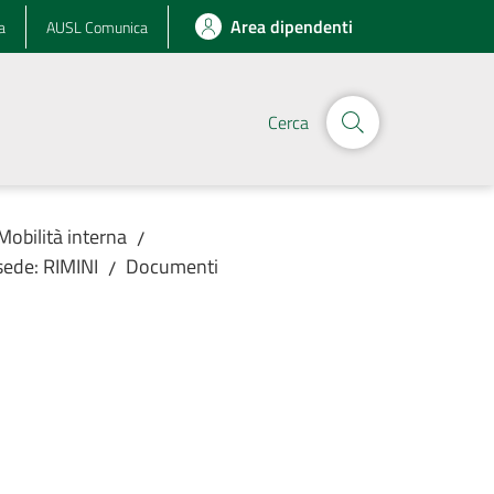
Area dipendenti
a
AUSL Comunica
Cerca
Mobilità interna
/
sede: RIMINI
Documenti
/