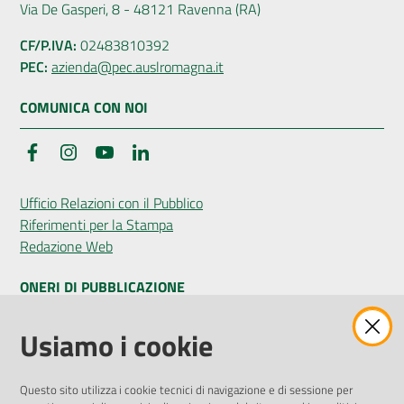
Via De Gasperi, 8 - 48121 Ravenna (RA)
CF/P.IVA:
02483810392
PEC:
azienda@pec.auslromagna.it
COMUNICA CON NOI
Facebook
Instagram
YouTube
LinkedIn
Ufficio Relazioni con il Pubblico
Riferimenti per la Stampa
Redazione Web
ONERI DI PUBBLICAZIONE
Amministrazione Trasparente
Usiamo i cookie
Pubblicità legale
Albo Pretorio
Questo sito utilizza i cookie tecnici di navigazione e di sessione per
Privacy Policy