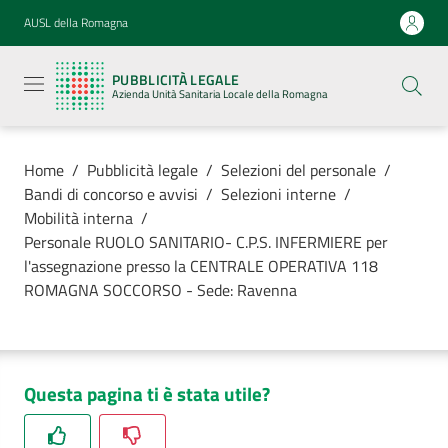
Vai al contenuto
Vai alla navigazione
Vai al footer
AUSL della Romagna
Pubblicità
legale
PUBBLICITÀ LEGALE
Azienda
Azienda Unità Sanitaria Locale della Romagna
Unità
Sanitaria
Locale della
Romagna
Home
/
Pubblicità legale
/
Selezioni del personale
/
Bandi di concorso e avvisi
/
Selezioni interne
/
Mobilità interna
/
Personale RUOLO SANITARIO- C.P.S. INFERMIERE per
l'assegnazione presso la CENTRALE OPERATIVA 118
Azienda
ROMAGNA SOCCORSO - Sede: Ravenna
Servizi
Luoghi di
Questa pagina ti è stata utile?
cura