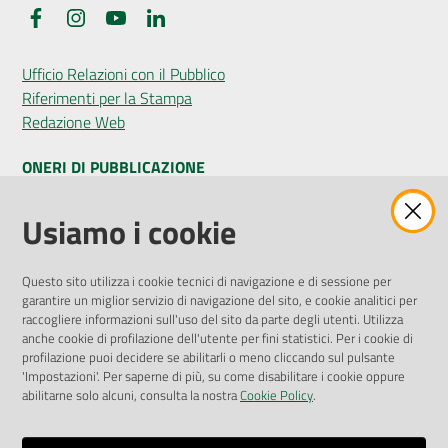
Facebook
Instagram
YouTube
LinkedIn
Ufficio Relazioni con il Pubblico
Riferimenti per la Stampa
Redazione Web
ONERI DI PUBBLICAZIONE
Amministrazione Trasparente
Usiamo i cookie
Pubblicità legale
Albo Pretorio
Questo sito utilizza i cookie tecnici di navigazione e di sessione per
Privacy Policy
garantire un miglior servizio di navigazione del sito, e cookie analitici per
Attuazione Misure PNRR
raccogliere informazioni sull'uso del sito da parte degli utenti. Utilizza
Liste di Attesa
anche cookie di profilazione dell'utente per fini statistici. Per i cookie di
profilazione puoi decidere se abilitarli o meno cliccando sul pulsante
'Impostazioni'. Per saperne di più, su come disabilitare i cookie oppure
ENTI, IMPRESE E PARTNER
abilitarne solo alcuni, consulta la nostra
Cookie Policy
.
Fatturazione Elettronica