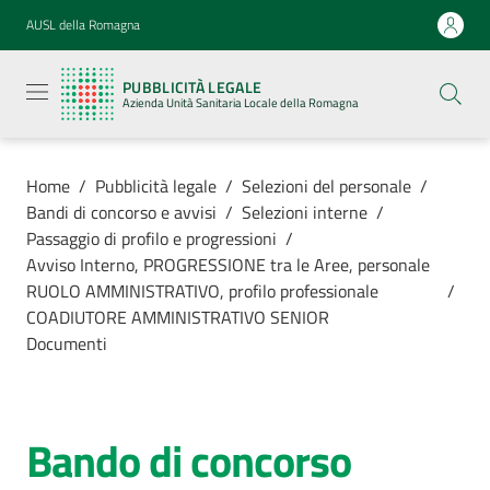
Vai al contenuto
Vai alla navigazione
Vai al footer
AUSL della Romagna
Pubblicità
legale
PUBBLICITÀ LEGALE
Azienda
Azienda Unità Sanitaria Locale della Romagna
Unità
Sanitaria
Locale della
Romagna
Home
/
Pubblicità legale
/
Selezioni del personale
/
Bandi di concorso e avvisi
/
Selezioni interne
/
Passaggio di profilo e progressioni
/
Avviso Interno, PROGRESSIONE tra le Aree, personale
RUOLO AMMINISTRATIVO, profilo professionale
/
Azienda
COADIUTORE AMMINISTRATIVO SENIOR
Documenti
Servizi
Luoghi di
Bando di concorso
cura