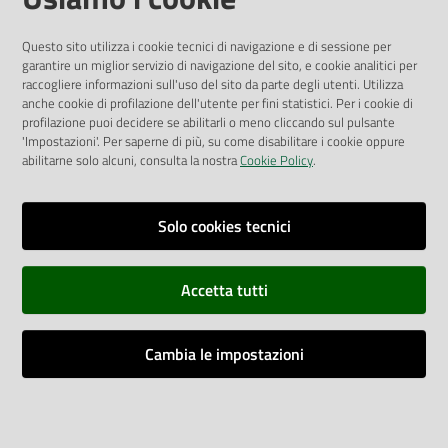
Pubblicità legale
Albo Pretorio
Questo sito utilizza i cookie tecnici di navigazione e di sessione per
Privacy Policy
garantire un miglior servizio di navigazione del sito, e cookie analitici per
Attuazione Misure PNRR
raccogliere informazioni sull'uso del sito da parte degli utenti. Utilizza
Liste di Attesa
anche cookie di profilazione dell'utente per fini statistici. Per i cookie di
profilazione puoi decidere se abilitarli o meno cliccando sul pulsante
'Impostazioni'. Per saperne di più, su come disabilitare i cookie oppure
ENTI, IMPRESE E PARTNER
abilitarne solo alcuni, consulta la nostra
Cookie Policy
.
Fatturazione Elettronica
Gare e Appalti
Solo cookies tecnici
Richiesta Patrocinio
Accetta tutti
Dichiarazione di Accessibilità
Cambia le impostazioni
Dati di Monitoraggio
Impostazioni cookie