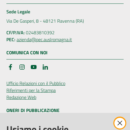
Sede Legale
Via De Gasperi, 8 - 48121 Ravenna (RA)
CF/P.IVA:
02483810392
PEC:
azienda@pec.auslromagna.it
COMUNICA CON NOI
Facebook
Instagram
YouTube
LinkedIn
Ufficio Relazioni con il Pubblico
Riferimenti per la Stampa
Redazione Web
ONERI DI PUBBLICAZIONE
Amministrazione Trasparente
Usiamo i cookie