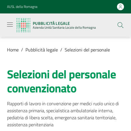
Vai al contenuto
Vai alla navigazione
Vai al footer
AUSL della Romagna
Pubblicità
legale
PUBBLICITÀ LEGALE
Azienda
Azienda Unità Sanitaria Locale della Romagna
Unità
Sanitaria
Locale della
Romagna
Home
/
Pubblicità legale
/
Selezioni del personale
Selezioni del personale
Azienda
convenzionato
Servizi
Rapporti di lavoro in convenzione per medici ruolo unico di
assistenza primaria, specialistica ambulatoriale interna,
Luoghi di
pediatria di libera scelta, emergenza sanitaria territoriale,
cura
assistenza penitenziaria