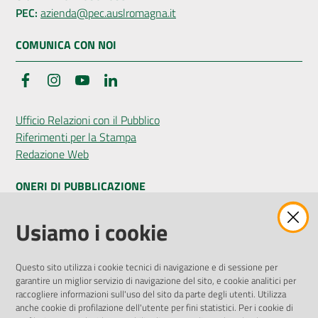
PEC:
azienda@pec.auslromagna.it
COMUNICA CON NOI
Facebook
Instagram
YouTube
LinkedIn
Ufficio Relazioni con il Pubblico
Riferimenti per la Stampa
Redazione Web
ONERI DI PUBBLICAZIONE
Amministrazione Trasparente
Usiamo i cookie
Pubblicità legale
Albo Pretorio
Questo sito utilizza i cookie tecnici di navigazione e di sessione per
Privacy Policy
garantire un miglior servizio di navigazione del sito, e cookie analitici per
Attuazione Misure PNRR
raccogliere informazioni sull'uso del sito da parte degli utenti. Utilizza
Liste di Attesa
anche cookie di profilazione dell'utente per fini statistici. Per i cookie di