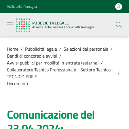
Vai al contenuto
Vai alla navigazione
Vai al footer
AUSL della Romagna
Pubblicità
legale
PUBBLICITÀ LEGALE
Azienda
Azienda Unità Sanitaria Locale della Romagna
Unità
Sanitaria
Locale della
Romagna
Home
/
Pubblicità legale
/
Selezioni del personale
/
Bandi di concorso e avvisi
/
Avvisi pubblici per mobilità in entrata (esterna)
/
Collaboratore Tecnico Professionale - Settore Tecnico -
/
TECNICO EDILE
Azienda
Documenti
Servizi
Comunicazione del
Luoghi di
cura
23.04.2024: