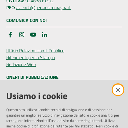
CF/P.IVA:
02483810392
PEC:
azienda@pec.auslromagna.it
COMUNICA CON NOI
Facebook
Instagram
YouTube
LinkedIn
Ufficio Relazioni con il Pubblico
Riferimenti per la Stampa
Redazione Web
ONERI DI PUBBLICAZIONE
Amministrazione Trasparente
Usiamo i cookie
Pubblicità legale
Albo Pretorio
Questo sito utilizza i cookie tecnici di navigazione e di sessione per
Privacy Policy
garantire un miglior servizio di navigazione del sito, e cookie analitici per
Attuazione Misure PNRR
raccogliere informazioni sull'uso del sito da parte degli utenti. Utilizza
Liste di Attesa
anche cookie di profilazione dell'utente per fini statistici. Per i cookie di