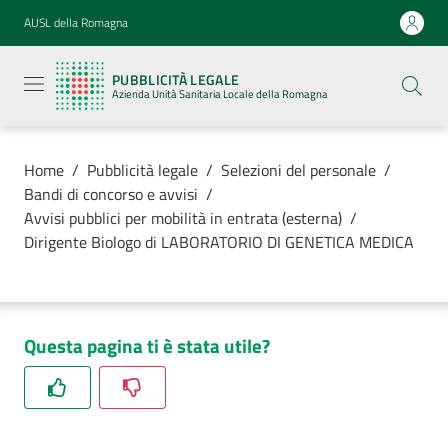
Vai al contenuto
Vai alla navigazione
Vai al footer
AUSL della Romagna
Pubblicità
legale
PUBBLICITÀ LEGALE
Azienda
Azienda Unità Sanitaria Locale della Romagna
Unità
Sanitaria
Locale della
Romagna
Home
/
Pubblicità legale
/
Selezioni del personale
/
Bandi di concorso e avvisi
/
Avvisi pubblici per mobilità in entrata (esterna)
/
Dirigente Biologo di LABORATORIO DI GENETICA MEDICA
Azienda
Servizi
Questa pagina ti è stata utile?
Luoghi di
cura