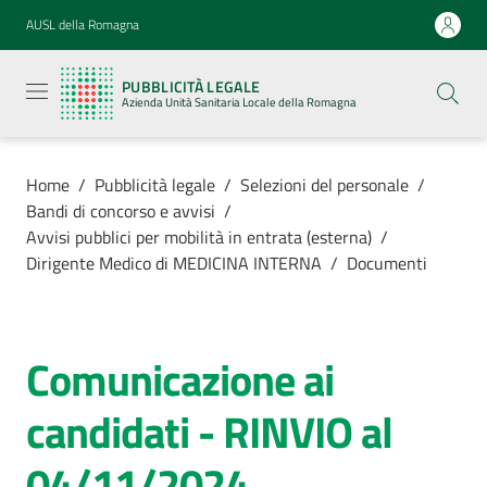
Vai al contenuto
Vai alla navigazione
Vai al footer
AUSL della Romagna
Pubblicità
legale
PUBBLICITÀ LEGALE
Azienda
Azienda Unità Sanitaria Locale della Romagna
Unità
Sanitaria
Locale della
Romagna
Home
/
Pubblicità legale
/
Selezioni del personale
/
Bandi di concorso e avvisi
/
Avvisi pubblici per mobilità in entrata (esterna)
/
Dirigente Medico di MEDICINA INTERNA
/
Documenti
Azienda
Servizi
Comunicazione ai
candidati - RINVIO al
Luoghi di
cura
04/11/2024