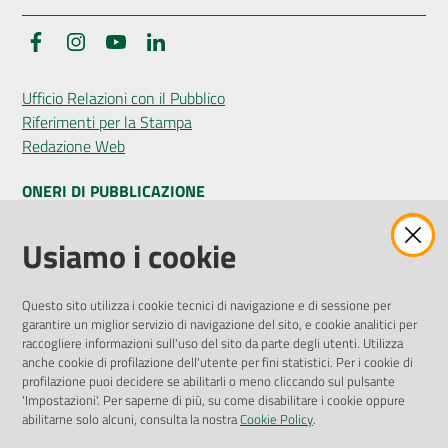
Facebook
Instagram
YouTube
LinkedIn
Ufficio Relazioni con il Pubblico
Riferimenti per la Stampa
Redazione Web
ONERI DI PUBBLICAZIONE
Amministrazione Trasparente
Usiamo i cookie
Pubblicità legale
Albo Pretorio
Questo sito utilizza i cookie tecnici di navigazione e di sessione per
Privacy Policy
garantire un miglior servizio di navigazione del sito, e cookie analitici per
Attuazione Misure PNRR
raccogliere informazioni sull'uso del sito da parte degli utenti. Utilizza
Liste di Attesa
anche cookie di profilazione dell'utente per fini statistici. Per i cookie di
profilazione puoi decidere se abilitarli o meno cliccando sul pulsante
'Impostazioni'. Per saperne di più, su come disabilitare i cookie oppure
ENTI, IMPRESE E PARTNER
abilitarne solo alcuni, consulta la nostra
Cookie Policy
.