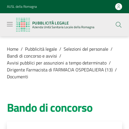
Vai al contenuto
Vai alla navigazione
Vai al footer
AUSL della Romagna
Pubblicità
legale
PUBBLICITÀ LEGALE
Azienda
Azienda Unità Sanitaria Locale della Romagna
Unità
Sanitaria
Locale della
Romagna
Home
/
Pubblicità legale
/
Selezioni del personale
/
Bandi di concorso e avvisi
/
Avvisi pubblici per assunzioni a tempo determinato
/
Dirigente Farmacista di FARMACIA OSPEDALIERA (13)
/
Documenti
Azienda
Servizi
Bando di concorso
Luoghi di
cura