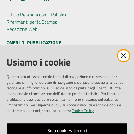
Ufficio Relazioni con il Pubblico
Riferimenti per la Stampa
Redazione Web
ONERI DI PUBBLICAZIONE
Amministrazione Trasparente
Usiamo i cookie
Pubblicità legale
Albo Pretorio
Questo sito utilizza i cookie tecnici di navigazione e di sessione per
Privacy Policy
garantire un miglior servizio di navigazione del sito, e cookie analitici per
Attuazione Misure PNRR
raccogliere informazioni sull'uso del sito da parte degli utenti. Utilizza
Liste di Attesa
anche cookie di profilazione dell'utente per fini statistici. Per i cookie di
profilazione puoi decidere se abilitarli o meno cliccando sul pulsante
'Impostazioni'. Per saperne di più, su come disabilitare i cookie oppure
ENTI, IMPRESE E PARTNER
abilitarne solo alcuni, consulta la nostra
Cookie Policy
.
Fatturazione Elettronica
Gare e Appalti
Solo cookies tecnici