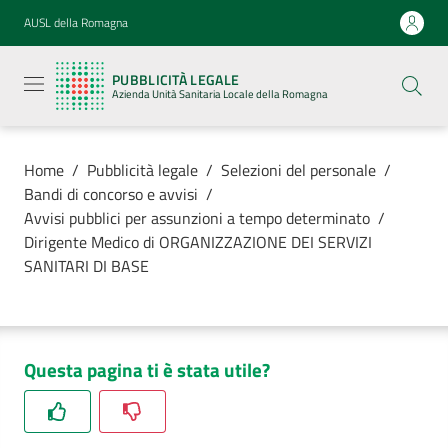
Vai al contenuto
Vai alla navigazione
Vai al footer
AUSL della Romagna
Pubblicità
legale
PUBBLICITÀ LEGALE
Azienda
Azienda Unità Sanitaria Locale della Romagna
Unità
Sanitaria
Locale della
Romagna
Home
/
Pubblicità legale
/
Selezioni del personale
/
Bandi di concorso e avvisi
/
Avvisi pubblici per assunzioni a tempo determinato
/
Dirigente Medico di ORGANIZZAZIONE DEI SERVIZI
SANITARI DI BASE
Azienda
Servizi
Questa pagina ti è stata utile?
Luoghi di
cura