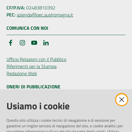
CF/P.IVA:
02483810392
PEC:
azienda@pec.auslromagna.it
COMUNICA CON NOI
Facebook
Instagram
YouTube
LinkedIn
Ufficio Relazioni con il Pubblico
Riferimenti per la Stampa
Redazione Web
ONERI DI PUBBLICAZIONE
Amministrazione Trasparente
Usiamo i cookie
Pubblicità legale
Albo Pretorio
Questo sito utilizza i cookie tecnici di navigazione e di sessione per
Privacy Policy
garantire un miglior servizio di navigazione del sito, e cookie analitici per
Attuazione Misure PNRR
raccogliere informazioni sull'uso del sito da parte degli utenti. Utilizza