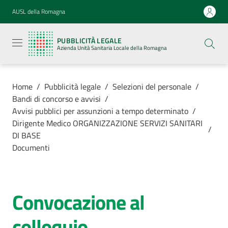
Vai al contenuto
Vai alla navigazione
Vai al footer
AUSL della Romagna
Pubblicità
legale
PUBBLICITÀ LEGALE
Azienda
Azienda Unità Sanitaria Locale della Romagna
Unità
Sanitaria
Locale della
Romagna
Home
/
Pubblicità legale
/
Selezioni del personale
/
Bandi di concorso e avvisi
/
Avvisi pubblici per assunzioni a tempo determinato
/
Dirigente Medico ORGANIZZAZIONE SERVIZI SANITARI
/
DI BASE
Azienda
Documenti
Servizi
Convocazione al
Luoghi di
cura
colloquio