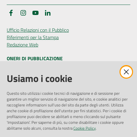
Facebook
Instagram
YouTube
LinkedIn
Ufficio Relazioni con il Pubblico
Riferimenti per la Stampa
Redazione Web
ONERI DI PUBBLICAZIONE
Amministrazione Trasparente
Usiamo i cookie
Pubblicità legale
Albo Pretorio
Questo sito utilizza i cookie tecnici di navigazione e di sessione per
Privacy Policy
garantire un miglior servizio di navigazione del sito, e cookie analitici per
Attuazione Misure PNRR
raccogliere informazioni sull'uso del sito da parte degli utenti. Utilizza
Liste di Attesa
anche cookie di profilazione dell'utente per fini statistici. Per i cookie di
profilazione puoi decidere se abilitarli o meno cliccando sul pulsante
'Impostazioni'. Per saperne di più, su come disabilitare i cookie oppure
ENTI, IMPRESE E PARTNER
abilitarne solo alcuni, consulta la nostra
Cookie Policy
.