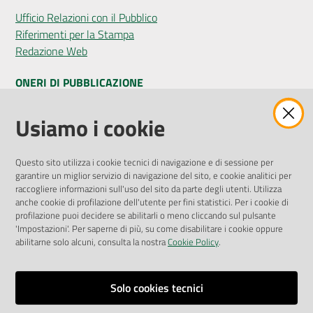
Ufficio Relazioni con il Pubblico
Riferimenti per la Stampa
Redazione Web
ONERI DI PUBBLICAZIONE
Amministrazione Trasparente
Usiamo i cookie
Pubblicità legale
Albo Pretorio
Questo sito utilizza i cookie tecnici di navigazione e di sessione per
Privacy Policy
garantire un miglior servizio di navigazione del sito, e cookie analitici per
Attuazione Misure PNRR
raccogliere informazioni sull'uso del sito da parte degli utenti. Utilizza
Liste di Attesa
anche cookie di profilazione dell'utente per fini statistici. Per i cookie di
profilazione puoi decidere se abilitarli o meno cliccando sul pulsante
'Impostazioni'. Per saperne di più, su come disabilitare i cookie oppure
ENTI, IMPRESE E PARTNER
abilitarne solo alcuni, consulta la nostra
Cookie Policy
.
Fatturazione Elettronica
Gare e Appalti
Solo cookies tecnici
Richiesta Patrocinio