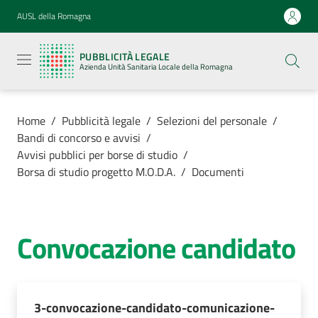
Vai al contenuto
Vai alla navigazione
Vai al footer
AUSL della Romagna
Pubblicità
legale
PUBBLICITÀ LEGALE
Azienda
Azienda Unità Sanitaria Locale della Romagna
Unità
Sanitaria
Locale della
Romagna
Home
/
Pubblicità legale
/
Selezioni del personale
/
Bandi di concorso e avvisi
/
Avvisi pubblici per borse di studio
/
Borsa di studio progetto M.O.D.A.
/
Documenti
Azienda
Servizi
Convocazione candidato
Luoghi di
cura
3-convocazione-candidato-comunicazione-