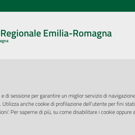
o Regionale Emilia-Romagna
magna
CA CON NOI
ONERI DI PUBBLICAZIONE
book
Instagram
YouTube
LinkedIn
Amministrazione Trasparente
Pubblicità legale
 e di sessione per garantire un miglior servizio di navigazione 
Albo Pretorio
. Utilizza anche cookie di profilazione dell'utente per fini stati
elazioni con il Pubblico
Privacy Policy
nti per la Stampa
oni'. Per saperne di più, su come disabilitare i cookie oppure 
Attuazione Misure PNRR
ne Web
Liste di Attesa