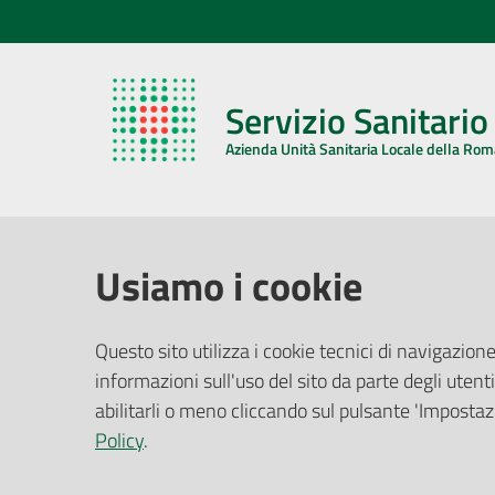
Servizio Sanitari
Azienda Unità Sanitaria Locale della Ro
AZIENDA USL DELLA ROMAGNA
COMUNI
Usiamo i cookie
Sede Legale
Face
Questo sito utilizza i cookie tecnici di navigazione
Via De Gasperi, 8 - 48121 Ravenna (RA)
informazioni sull'uso del sito da parte degli utenti
Ufficio R
CF/P.IVA:
02483810392
Riferime
abilitarli o meno cliccando sul pulsante 'Impostazi
PEC:
azienda@pec.auslromagna.it
Redazio
Policy
.