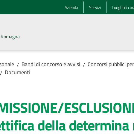
Azienda
Servizi
Luoghi di cur
la Romagna
rsonale
Bandi di concorso e avvisi
Concorsi pubblici pe
/
/
Documenti
/
ISSIONE/ESCLUSIONE 
ttifica della determina