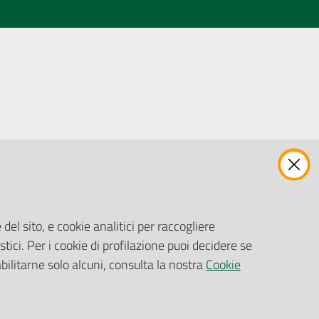
ENTI, IMPRESE E PARTNER
Fatturazione Elettronica
Gare e Appalti
del sito, e cookie analitici per raccogliere
Richiesta Patrocinio
stici. Per i cookie di profilazione puoi decidere se
abilitarne solo alcuni, consulta la nostra
Cookie