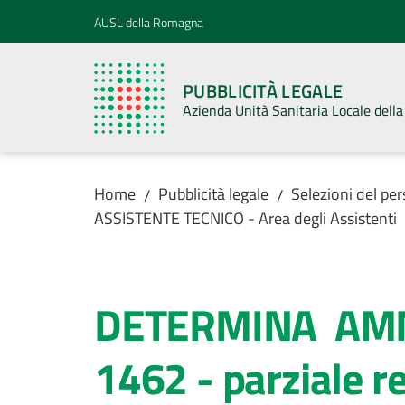
Vai al contenuto
Vai alla navigazione
Vai al footer
AUSL della Romagna
PUBBLICITÀ LEGALE
Azienda Unità Sanitaria Locale del
Home
Pubblicità legale
Selezioni del pe
/
/
ASSISTENTE TECNICO - Area degli Assistenti
DETERMINA AMM
1462 - parziale re